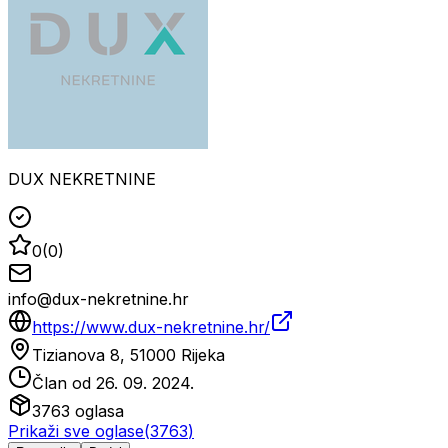
DUX NEKRETNINE
0
(
0
)
info@dux-nekretnine.hr
https://www.dux-nekretnine.hr/
Tizianova 8, 51000 Rijeka
Član od
26. 09. 2024.
3763
oglasa
Prikaži sve oglase
(
3763
)