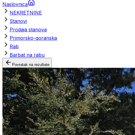
Naslovnica
NEKRETNINE
Stanovi
Prodaja stanova
Primorsko-goranska
Rab
Barbat na rabu
Povratak na rezultate