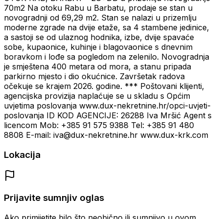
70m2 Na otoku Rabu u Barbatu, prodaje se stan u
novogradnji od 69,29 m2. Stan se nalazi u prizemlju
moderne zgrade na dvije etaže, sa 4 stambene jedinice,
a sastoji se od ulaznog hodnika, izbe, dvije spavaće
sobe, kupaonice, kuhinje i blagovaonice s dnevnim
boravkom i lođe sa pogledom na zelenilo. Novogradnja
je smještena 400 metara od mora, a stanu pripada
parkirno mjesto i dio okućnice. Završetak radova
očekuje se krajem 2026. godine. *** Poštovani klijenti,
agencijska provizija naplaćuje se u skladu s Općim
uvjetima poslovanja www.dux-nekretnine.hr/opci-uvjeti-
poslovanja ID KOD AGENCIJE: 26288 Iva Mršić Agent s
licencom Mob: +385 91 575 9388 Tel: +385 91 480
8808 E-mail: iva@dux-nekretnine.hr www.dux-krk.com
Lokacija
Prijavite sumnjiv oglas
Ako primijetite bilo što neobično ili sumnjivo u ovom