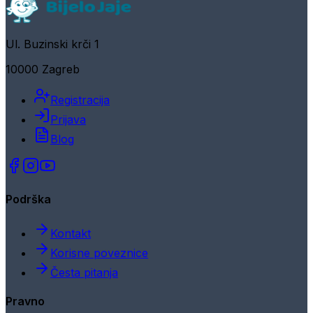
Ul. Buzinski krči 1
10000 Zagreb
Registracija
Prijava
Blog
Podrška
Kontakt
Korisne poveznice
Česta pitanja
Pravno