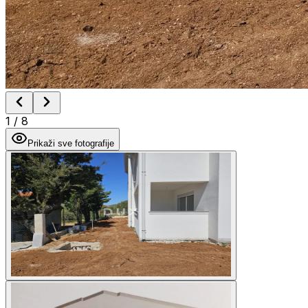
1
/
8
Prikaži sve fotografije