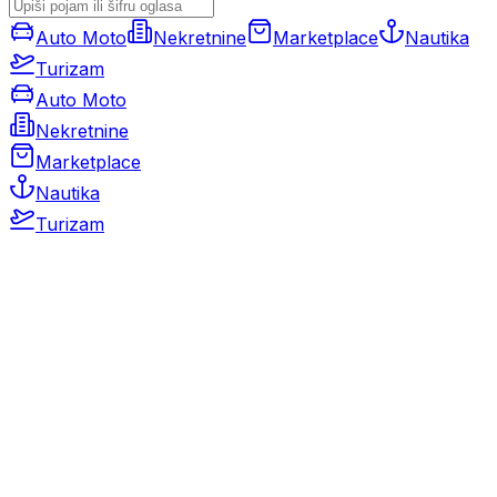
Auto Moto
Nekretnine
Marketplace
Nautika
Turizam
Auto Moto
Nekretnine
Marketplace
Nautika
Turizam
Auto Moto
Rabljeni automobili
Novi automobili
Motocikli / motori
Gospodarska vozila
Rezervni dijelovi i oprema
Kamperi i kamp prikolice