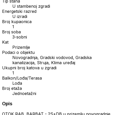
Tip stana
U stambenoj zgradi
Energetski razred
U izradi
Broj kupaonica
1
Broj soba
3-sobni
Kat
Prizemlje
Podaci o objektu
Novogradnja, Gradski vodovod, Gradska
kanalizacija, Struja, Klima uređaj
Ukupni broj katova u zgradi
1
Balkon/Lođa/Terasa
Lođa
Broj etaža
Jednoetažni
Opis
OTOK RAB, BARBAT - 2S+DB u prizemlju novogradnje