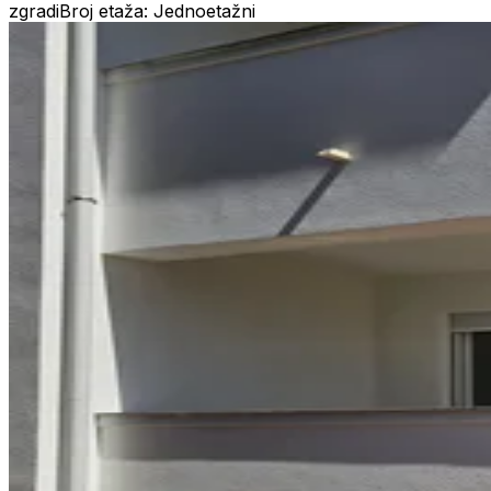
zgradi
Broj etaža: Jednoetažni