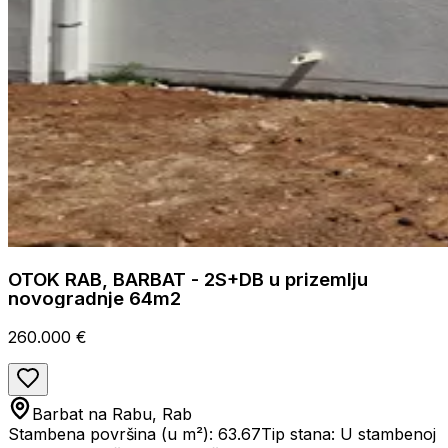
OTOK RAB, BARBAT - 2S+DB u prizemlju
novogradnje 64m2
260.000 €
Barbat na Rabu, Rab
Stambena površina (u m²): 63.67
Tip stana: U stambenoj