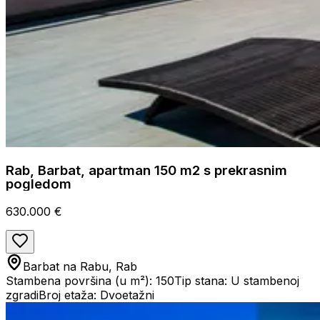
Rab, Barbat, apartman 150 m2 s prekrasnim
pogledom
630.000 €
Barbat na Rabu, Rab
Stambena površina (u m²): 150
Tip stana: U stambenoj
zgradi
Broj etaža: Dvoetažni