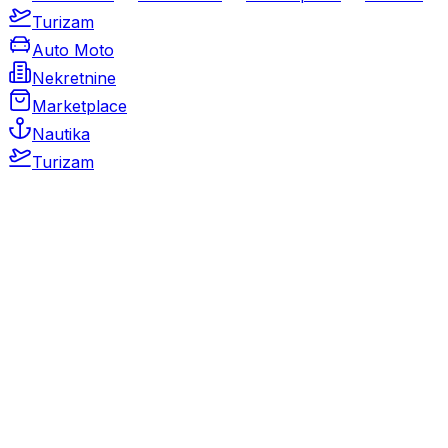
Turizam
Auto Moto
Nekretnine
Marketplace
Nautika
Turizam
Auto Moto
Rabljeni automobili
Novi automobili
Motocikli / motori
Gospodarska vozila
Rezervni dijelovi i oprema
Kamperi i kamp prikolice
Oldtimeri