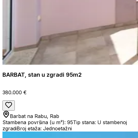
BARBAT, stan u zgradi 95m2
380.000 €
Barbat na Rabu, Rab
Stambena površina (u m²): 95
Tip stana: U stambenoj
zgradi
Broj etaža: Jednoetažni