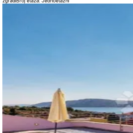
zgradi
Broj etaža: Jednoetažni