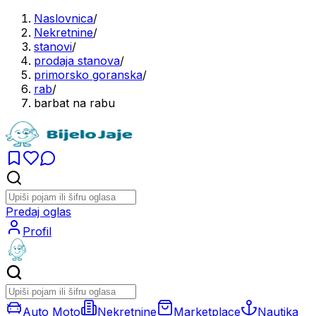
Naslovnica
/
Nekretnine
/
stanovi
/
prodaja stanova
/
primorsko goranska
/
rab
/
barbat na rabu
Predaj oglas
Profil
Auto Moto
Nekretnine
Marketplace
Nautika