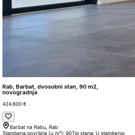
Rab, Barbat, dvosobni stan, 90 m2,
novogradnja
424.800 €
Barbat na Rabu, Rab
Stambena površina (u m²): 90
Tip stana: U stambenoj