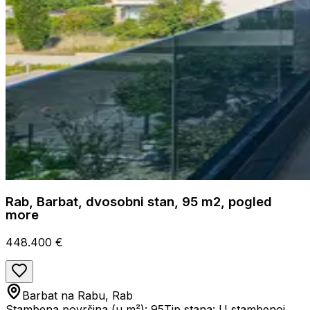
Rab, Barbat, dvosobni stan, 95 m2, pogled
more
448.400 €
Barbat na Rabu, Rab
Stambena površina (u m²): 95
Tip stana: U stambenoj