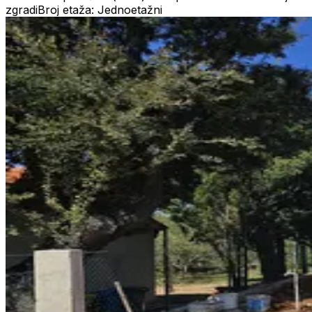
zgradi
Broj etaža: Jednoetažni