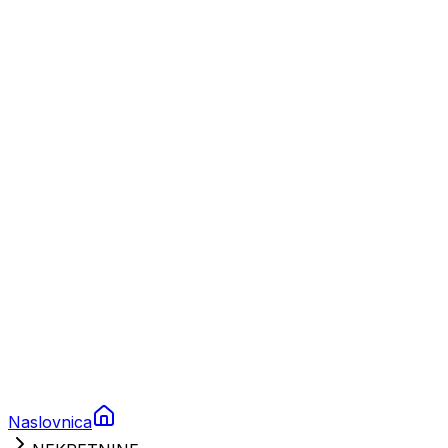
Nautika
Plovila
Charter
Prikolice za plovila
Brodski rezervni dijelovi
Nautička oprema
Brodski motori
Turizam
Apartmani
Sobe
Kuće za odmor
Aranžmani
Naslovnica