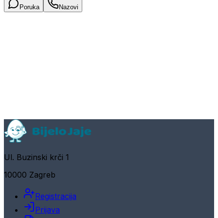
Poruka
Nazovi
Ul. Buzinski krči 1
10000 Zagreb
Registracija
Prijava