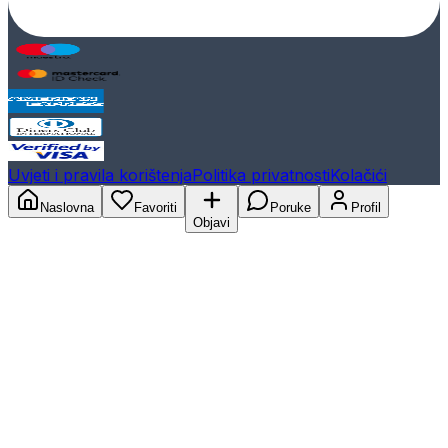
Uvjeti i pravila korištenja
Politika privatnosti
Kolačići
Naslovna
Favoriti
Poruke
Profil
Objavi