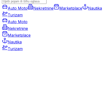
Auto Moto
Nekretnine
Marketplace
Nautika
Turizam
Auto Moto
Nekretnine
Marketplace
Nautika
Turizam
Auto Moto
Rabljeni automobili
Novi automobili
Motocikli / motori
Gospodarska vozila
Rezervni dijelovi i oprema
Kamperi i kamp prikolice