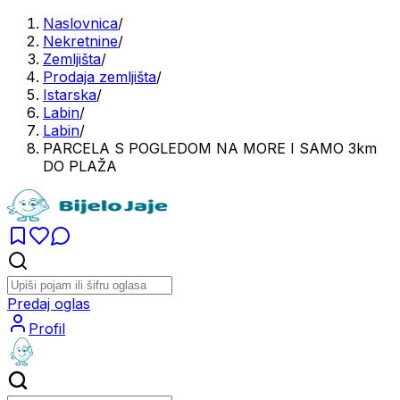
Naslovnica
/
Nekretnine
/
Zemljišta
/
Prodaja zemljišta
/
Istarska
/
Labin
/
Labin
/
PARCELA S POGLEDOM NA MORE I SAMO 3km
DO PLAŽA
Predaj oglas
Profil