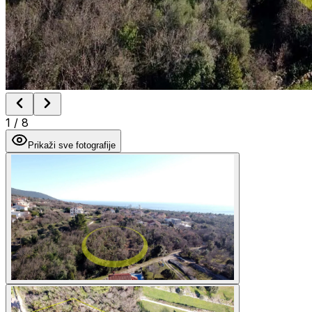
1
/
8
Prikaži sve fotografije