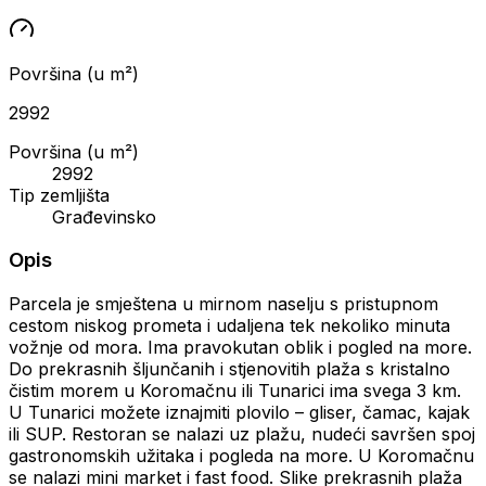
Površina (u m²)
2992
Površina (u m²)
2992
Tip zemljišta
Građevinsko
Opis
Parcela je smještena u mirnom naselju s pristupnom
cestom niskog prometa i udaljena tek nekoliko minuta
vožnje od mora. Ima pravokutan oblik i pogled na more.
Do prekrasnih šljunčanih i stjenovitih plaža s kristalno
čistim morem u Koromačnu ili Tunarici ima svega 3 km.
U Tunarici možete iznajmiti plovilo – gliser, čamac, kajak
ili SUP. Restoran se nalazi uz plažu, nudeći savršen spoj
gastronomskih užitaka i pogleda na more. U Koromačnu
se nalazi mini market i fast food. Slike prekrasnih plaža