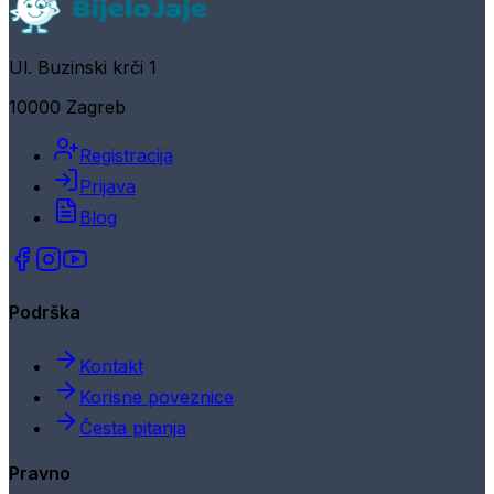
Ul. Buzinski krči 1
10000 Zagreb
Registracija
Prijava
Blog
Podrška
Kontakt
Korisne poveznice
Česta pitanja
Pravno