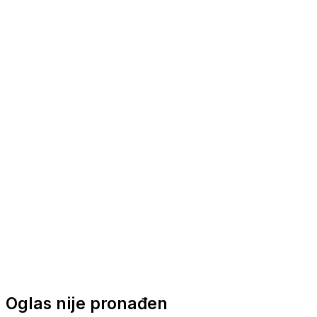
Nautička oprema
Brodski motori
Turizam
Apartmani
Sobe
Kuće za odmor
Aranžmani
Oglas nije pronađen