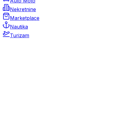
Auto Moto
Nekretnine
Marketplace
Nautika
Turizam
Auto Moto
Rabljeni automobili
Novi automobili
Motocikli / motori
Gospodarska vozila
Rezervni dijelovi i oprema
Kamperi i kamp prikolice
Oldtimeri
Karambolirani automobili