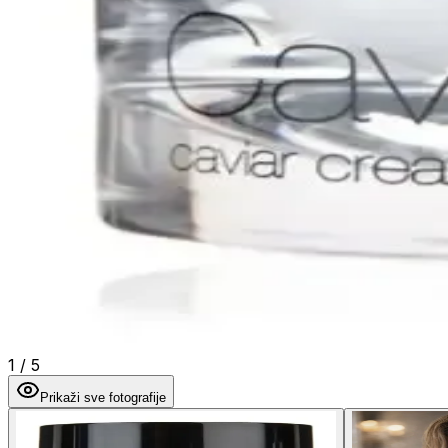
1
/
5
Prikaži sve fotografije