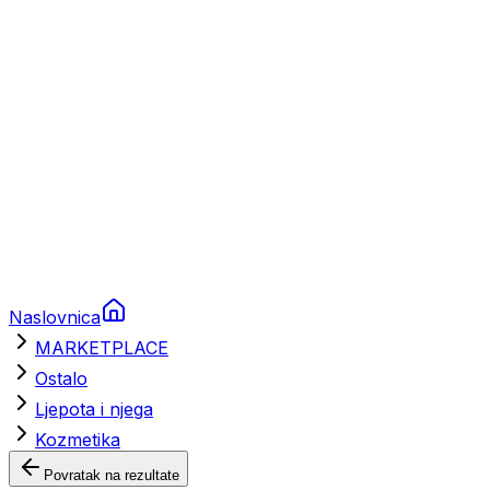
Brodski rezervni dijelovi
Nautička oprema
Brodski motori
Turizam
Apartmani
Sobe
Kuće za odmor
Aranžmani
Naslovnica
MARKETPLACE
Ostalo
Ljepota i njega
Kozmetika
Povratak na rezultate