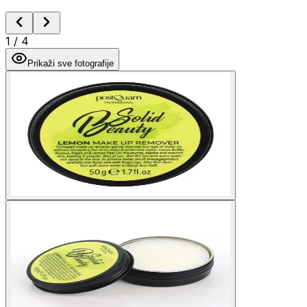
1
/
4
Prikaži sve fotografije