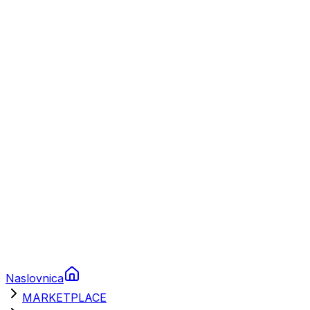
Plovila
Charter
Prikolice za plovila
Brodski rezervni dijelovi
Nautička oprema
Brodski motori
Turizam
Apartmani
Sobe
Kuće za odmor
Aranžmani
Naslovnica
MARKETPLACE