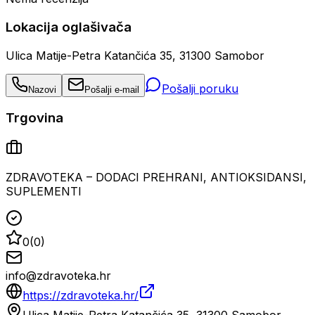
Lokacija oglašivača
Ulica Matije-Petra Katančića 35, 31300 Samobor
Pošalji poruku
Nazovi
Pošalji e-mail
Trgovina
ZDRAVOTEKA – DODACI PREHRANI, ANTIOKSIDANSI,
SUPLEMENTI
0
(
0
)
info@zdravoteka.hr
https://zdravoteka.hr/