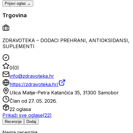
Prijavi oglas →
Trgovina
ZDRAVOTEKA – DODACI PREHRANI, ANTIOKSIDANSI,
SUPLEMENTI
0
(
0
)
info@zdravoteka.hr
https://zdravoteka.hr/
Ulica Matije-Petra Katančića 35, 31300 Samobor
Član od
27. 05. 2026.
22
oglasa
Prikaži sve oglase
(
22
)
Recenzije
Dodaj
Nema recenzija