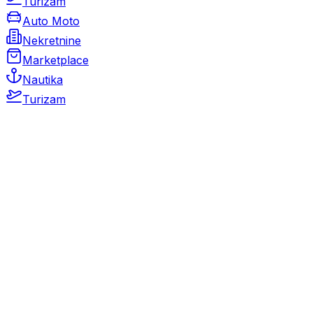
Turizam
Auto Moto
Nekretnine
Marketplace
Nautika
Turizam
Auto Moto
Rabljeni automobili
Novi automobili
Motocikli / motori
Gospodarska vozila
Rezervni dijelovi i oprema
Kamperi i kamp prikolice
Oldtimeri
Karambolirani automobili