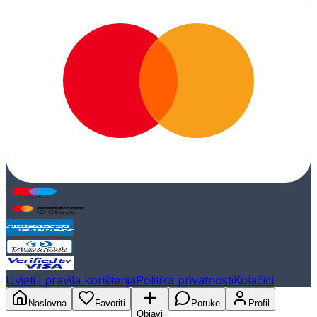
Uvjeti i pravila korištenja
Politika privatnosti
Kolačići
Naslovna
Favoriti
Poruke
Profil
Objavi