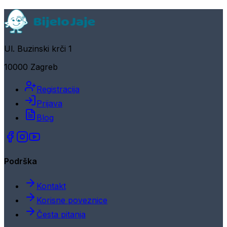
Ul. Buzinski krči 1
10000 Zagreb
Registracija
Prijava
Blog
Podrška
Kontakt
Korisne poveznice
Česta pitanja