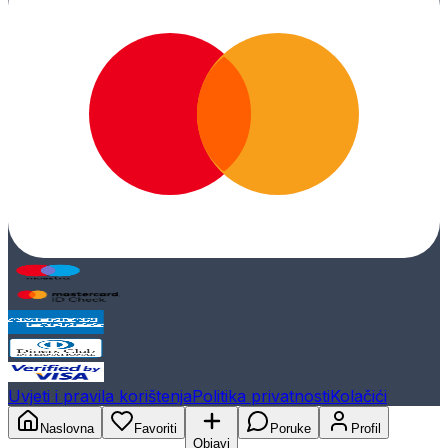
Uvjeti i pravila korištenja
Politika privatnosti
Kolačići
Naslovna
Favoriti
Poruke
Profil
Objavi