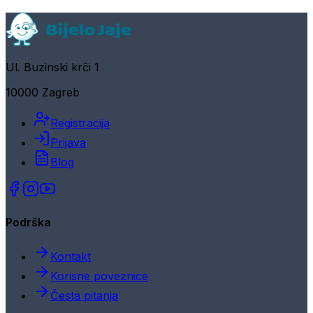
Ul. Buzinski krči 1
10000 Zagreb
Registracija
Prijava
Blog
Podrška
Kontakt
Korisne poveznice
Česta pitanja