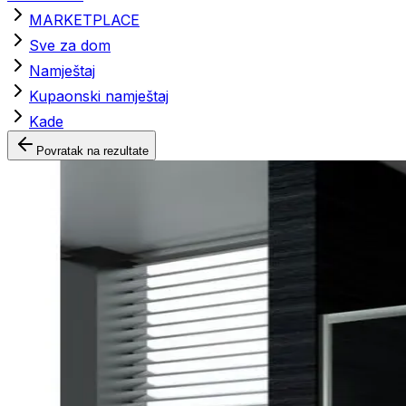
MARKETPLACE
Sve za dom
Namještaj
Kupaonski namještaj
Kade
Povratak na rezultate