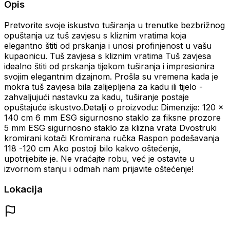
Opis
Pretvorite svoje iskustvo tuširanja u trenutke bezbrižnog
opuštanja uz tuš zavjesu s kliznim vratima koja
elegantno štiti od prskanja i unosi profinjenost u vašu
kupaonicu. Tuš zavjesa s kliznim vratima Tuš zavjesa
idealno štiti od prskanja tijekom tuširanja i impresionira
svojim elegantnim dizajnom. Prošla su vremena kada je
mokra tuš zavjesa bila zalijepljena za kadu ili tijelo -
zahvaljujući nastavku za kadu, tuširanje postaje
opuštajuće iskustvo.Detalji o proizvodu: Dimenzije: 120 x
140 cm 6 mm ESG sigurnosno staklo za fiksne prozore
5 mm ESG sigurnosno staklo za klizna vrata Dvostruki
kromirani kotači Kromirana ručka Raspon podešavanja
118 -120 cm Ako postoji bilo kakvo oštećenje,
upotrijebite je. Ne vraćajte robu, već je ostavite u
izvornom stanju i odmah nam prijavite oštećenje!
Lokacija