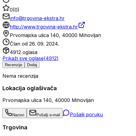
0
(
0
)
info@trgovina-ekstra.hr
http://www.trgovina-ekstra.hr
Prvomajska ulica 140, 40000 Mihovljan
Član od
26. 09. 2024.
4912
oglasa
Prikaži sve oglase
(
4912
)
Recenzije
Dodaj
Nema recenzija
Lokacija oglašivača
Prvomajska ulica 140, 40000 Mihovljan
Pošalji poruku
Nazovi
Pošalji e-mail
Trgovina