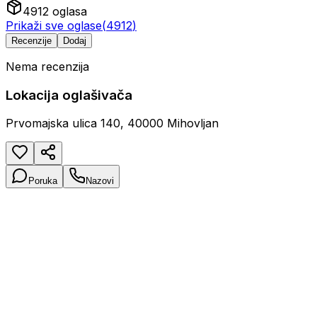
4912
oglasa
Prikaži sve oglase
(
4912
)
Recenzije
Dodaj
Nema recenzija
Lokacija oglašivača
Prvomajska ulica 140, 40000 Mihovljan
Poruka
Nazovi