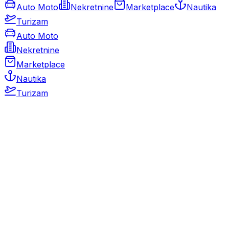
Auto Moto
Nekretnine
Marketplace
Nautika
Turizam
Auto Moto
Nekretnine
Marketplace
Nautika
Turizam
Auto Moto
Rabljeni automobili
Novi automobili
Motocikli / motori
Gospodarska vozila
Rezervni dijelovi i oprema
Kamperi i kamp prikolice