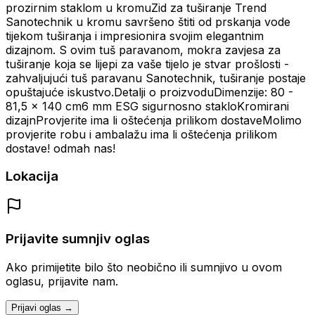
prozirnim staklom u kromuZid za tuširanje Trend
Sanotechnik u kromu savršeno štiti od prskanja vode
tijekom tuširanja i impresionira svojim elegantnim
dizajnom. S ovim tuš paravanom, mokra zavjesa za
tuširanje koja se lijepi za vaše tijelo je stvar prošlosti -
zahvaljujući tuš paravanu Sanotechnik, tuširanje postaje
opuštajuće iskustvo.Detalji o proizvoduDimenzije: 80 -
81,5 x 140 cm6 mm ESG sigurnosno stakloKromirani
dizajnProvjerite ima li oštećenja prilikom dostaveMolimo
provjerite robu i ambalažu ima li oštećenja prilikom
dostave! odmah nas!
Lokacija
Prijavite sumnjiv oglas
Ako primijetite bilo što neobično ili sumnjivo u ovom
oglasu, prijavite nam.
Prijavi oglas →