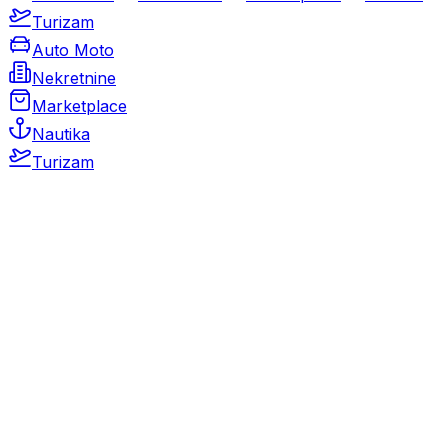
Turizam
Auto Moto
Nekretnine
Marketplace
Nautika
Turizam
Auto Moto
Rabljeni automobili
Novi automobili
Motocikli / motori
Gospodarska vozila
Rezervni dijelovi i oprema
Kamperi i kamp prikolice
Oldtimeri