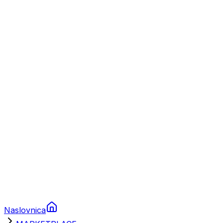
Nautika
Plovila
Charter
Prikolice za plovila
Brodski rezervni dijelovi
Nautička oprema
Brodski motori
Turizam
Apartmani
Sobe
Kuće za odmor
Aranžmani
Naslovnica