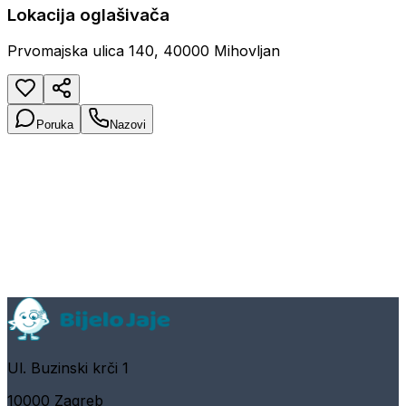
Lokacija oglašivača
Prvomajska ulica 140, 40000 Mihovljan
Poruka
Nazovi
Ul. Buzinski krči 1
10000 Zagreb