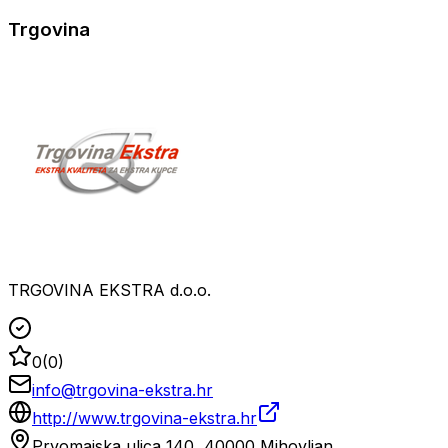
Trgovina
TRGOVINA EKSTRA d.o.o.
0
(
0
)
info@trgovina-ekstra.hr
http://www.trgovina-ekstra.hr
Prvomajska ulica 140, 40000 Mihovljan