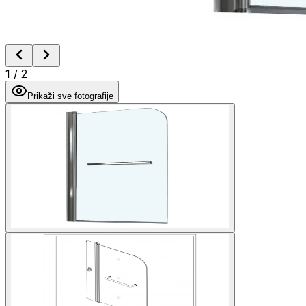
1
/
2
Prikaži sve fotografije