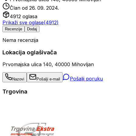
Član od
26. 09. 2024.
4912
oglasa
Prikaži sve oglase
(
4912
)
Recenzije
Dodaj
Nema recenzija
Lokacija oglašivača
Prvomajska ulica 140, 40000 Mihovljan
Pošalji poruku
Nazovi
Pošalji e-mail
Trgovina