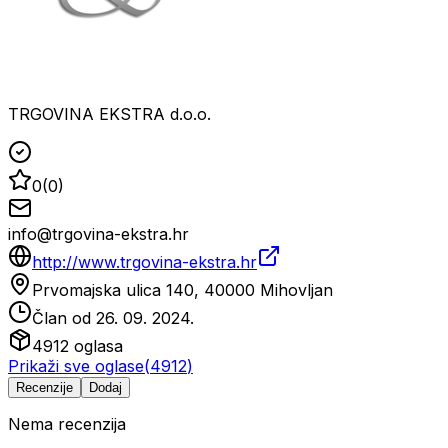
TRGOVINA EKSTRA d.o.o.
0
(
0
)
info@trgovina-ekstra.hr
http://www.trgovina-ekstra.hr
Prvomajska ulica 140, 40000 Mihovljan
Član od
26. 09. 2024.
4912
oglasa
Prikaži sve oglase
(
4912
)
Recenzije
Dodaj
Nema recenzija