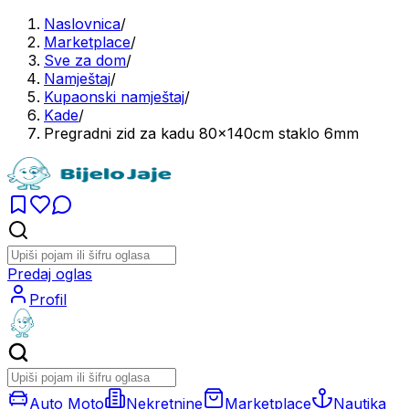
Naslovnica
/
Marketplace
/
Sve za dom
/
Namještaj
/
Kupaonski namještaj
/
Kade
/
Pregradni zid za kadu 80x140cm staklo 6mm
Predaj oglas
Profil
Auto Moto
Nekretnine
Marketplace
Nautika