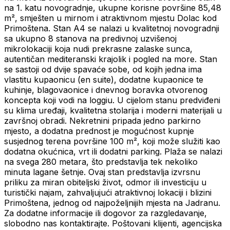
na 1. katu novogradnje, ukupne korisne površine 85,48
m², smješten u mirnom i atraktivnom mjestu Dolac kod
Primoštena. Stan A4 se nalazi u kvalitetnoj novogradnji
sa ukupno 8 stanova na predivnoj uzvišenoj
mikrolokaciji koja nudi prekrasne zalaske sunca,
autentičan mediteranski krajolik i pogled na more. Stan
se sastoji od dvije spavaće sobe, od kojih jedna ima
vlastitu kupaonicu (en suite), dodatne kupaonice te
kuhinje, blagovaonice i dnevnog boravka otvorenog
koncepta koji vodi na loggiu. U cijelom stanu predviđeni
su klima uređaji, kvalitetna stolarija i moderni materijali u
završnoj obradi. Nekretnini pripada jedno parkirno
mjesto, a dodatna prednost je mogućnost kupnje
susjednog terena površine 100 m², koji može služiti kao
dodatna okućnica, vrt ili dodatni parking. Plaža se nalazi
na svega 280 metara, što predstavlja tek nekoliko
minuta lagane šetnje. Ovaj stan predstavlja izvrsnu
priliku za miran obiteljski život, odmor ili investiciju u
turistički najam, zahvaljujući atraktivnoj lokaciji i blizini
Primoštena, jednog od najpoželjnijih mjesta na Jadranu.
Za dodatne informacije ili dogovor za razgledavanje,
slobodno nas kontaktirajte. Poštovani klijenti, agencijska