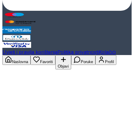
Uvjeti i pravila korištenja
Politika privatnosti
Kolačići
Naslovna
Favoriti
Poruke
Profil
Objavi