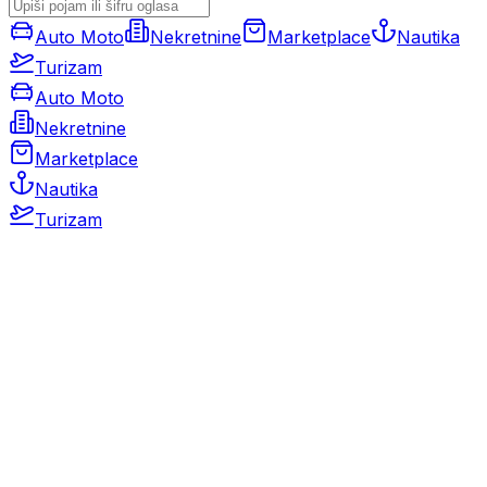
Auto Moto
Nekretnine
Marketplace
Nautika
Turizam
Auto Moto
Nekretnine
Marketplace
Nautika
Turizam
Auto Moto
Rabljeni automobili
Novi automobili
Motocikli / motori
Gospodarska vozila
Rezervni dijelovi i oprema
Kamperi i kamp prikolice