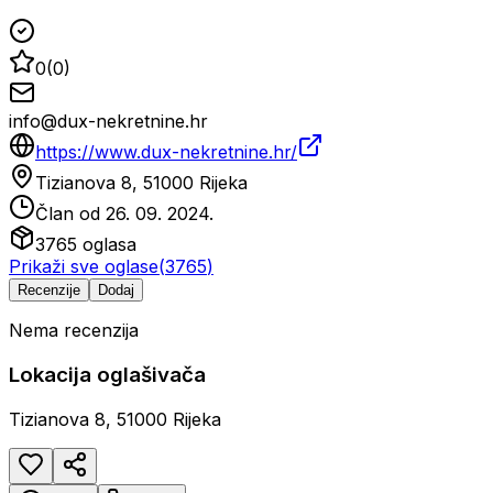
0
(
0
)
info@dux-nekretnine.hr
https://www.dux-nekretnine.hr/
Tizianova 8, 51000 Rijeka
Član od
26. 09. 2024.
3765
oglasa
Prikaži sve oglase
(
3765
)
Recenzije
Dodaj
Nema recenzija
Lokacija oglašivača
Tizianova 8, 51000 Rijeka