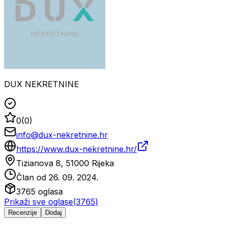
DUX NEKRETNINE
0
(
0
)
info@dux-nekretnine.hr
https://www.dux-nekretnine.hr/
Tizianova 8, 51000 Rijeka
Član od
26. 09. 2024.
3765
oglasa
Prikaži sve oglase
(
3765
)
Recenzije
Dodaj