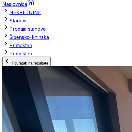
Naslovnica
NEKRETNINE
Stanovi
Prodaja stanova
Šibensko-kninska
Primošten
Primošten
Povratak na rezultate