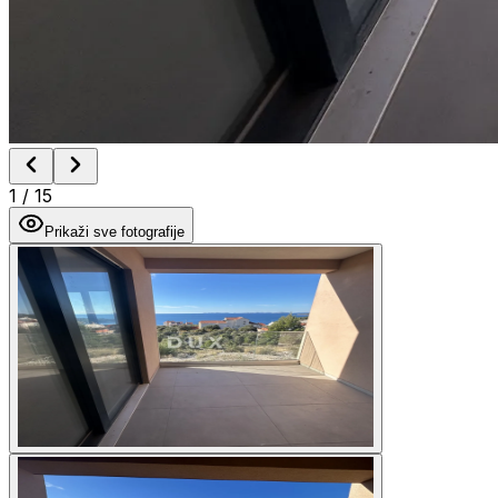
1
/
15
Prikaži sve fotografije