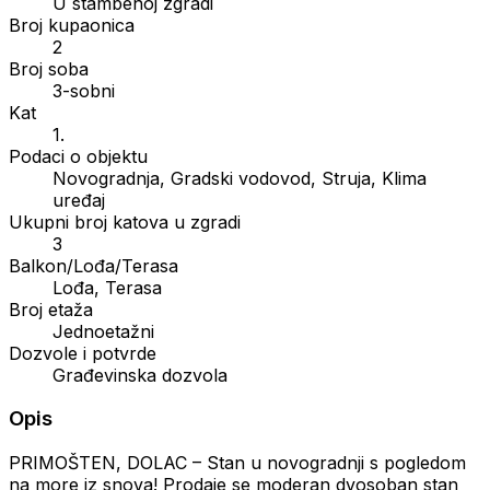
U stambenoj zgradi
Broj kupaonica
2
Broj soba
3-sobni
Kat
1.
Podaci o objektu
Novogradnja, Gradski vodovod, Struja, Klima
uređaj
Ukupni broj katova u zgradi
3
Balkon/Lođa/Terasa
Lođa, Terasa
Broj etaža
Jednoetažni
Dozvole i potvrde
Građevinska dozvola
Opis
PRIMOŠTEN, DOLAC – Stan u novogradnji s pogledom
na more iz snova! Prodaje se moderan dvosoban stan