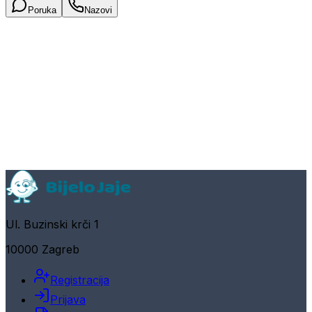
Poruka
Nazovi
Ul. Buzinski krči 1
10000 Zagreb
Registracija
Prijava