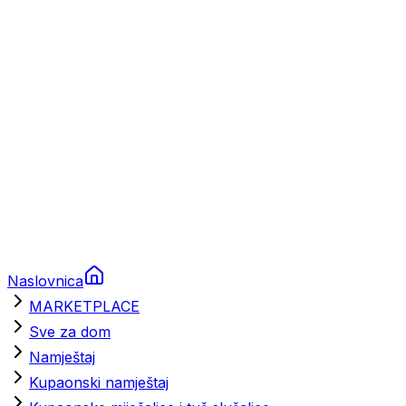
Brodski rezervni dijelovi
Nautička oprema
Brodski motori
Turizam
Apartmani
Sobe
Kuće za odmor
Aranžmani
Naslovnica
MARKETPLACE
Sve za dom
Namještaj
Kupaonski namještaj