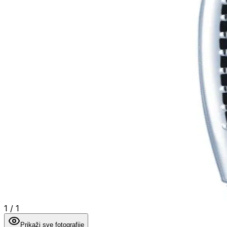
1
/
1
Prikaži sve fotografije