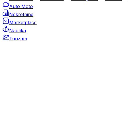
Auto Moto
Nekretnine
Marketplace
Nautika
Turizam
Auto Moto
Rabljeni automobili
Novi automobili
Motocikli / motori
Gospodarska vozila
Rezervni dijelovi i oprema
Kamperi i kamp prikolice
Oldtimeri
Karambolirani automobili