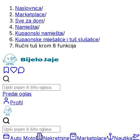
Naslovnica
/
Marketplace
/
Sve za dom
/
Namještaj
/
Kupaonski namještaj
/
Kupaonske miješalice i tuš slušalice
/
Ručni tuš krom 8 funkcija
Predaj oglas
Profil
Auto Moto
Nekretnine
Marketplace
Nautika