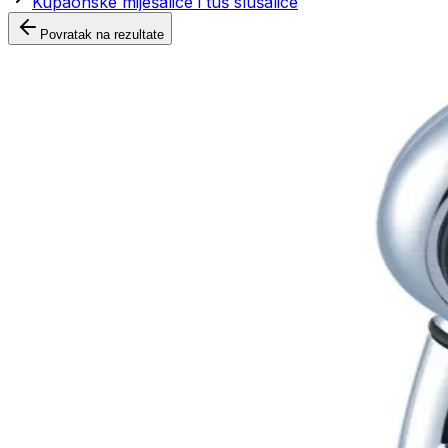
Kupaonske miješalice i tuš slušalice
Povratak na rezultate