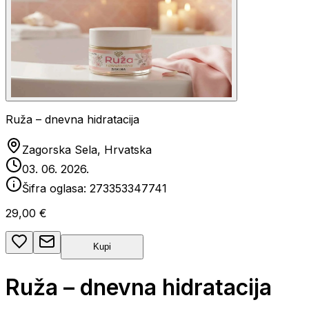
Ruža – dnevna hidratacija
Zagorska Sela, Hrvatska
03. 06. 2026.
Šifra oglasa:
273353347741
29,00 €
Kupi
Ruža – dnevna hidratacija