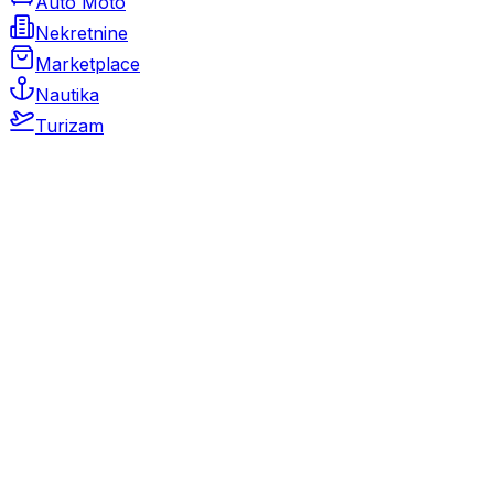
Auto Moto
Nekretnine
Marketplace
Nautika
Turizam
Auto Moto
Rabljeni automobili
Novi automobili
Motocikli / motori
Gospodarska vozila
Rezervni dijelovi i oprema
Kamperi i kamp prikolice
Oldtimeri
Karambolirani automobili