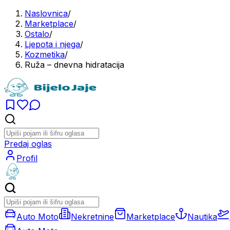
Naslovnica
/
Marketplace
/
Ostalo
/
Ljepota i njega
/
Kozmetika
/
Ruža – dnevna hidratacija
Predaj oglas
Profil
Auto Moto
Nekretnine
Marketplace
Nautika