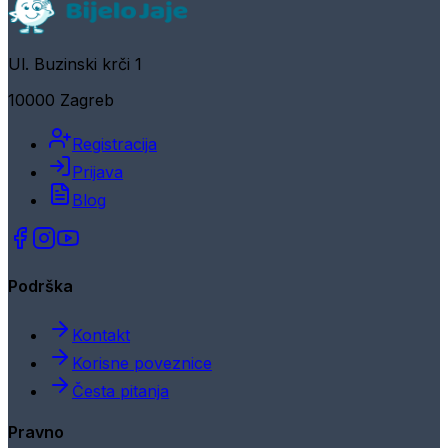
Ul. Buzinski krči 1
10000 Zagreb
Registracija
Prijava
Blog
Podrška
Kontakt
Korisne poveznice
Česta pitanja
Pravno