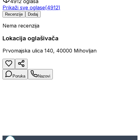
4912
oglasa
Prikaži sve oglase
(
4912
)
Recenzije
Dodaj
Nema recenzija
Lokacija oglašivača
Prvomajska ulica 140, 40000 Mihovljan
Poruka
Nazovi