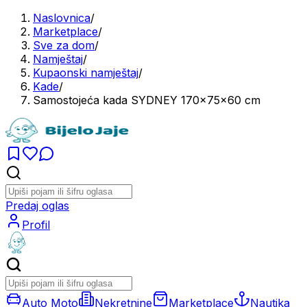
Naslovnica
/
Marketplace
/
Sve za dom
/
Namještaj
/
Kupaonski namještaj
/
Kade
/
Samostojeća kada SYDNEY 170x75x60 cm
Predaj oglas
Profil
Auto Moto
Nekretnine
Marketplace
Nautika