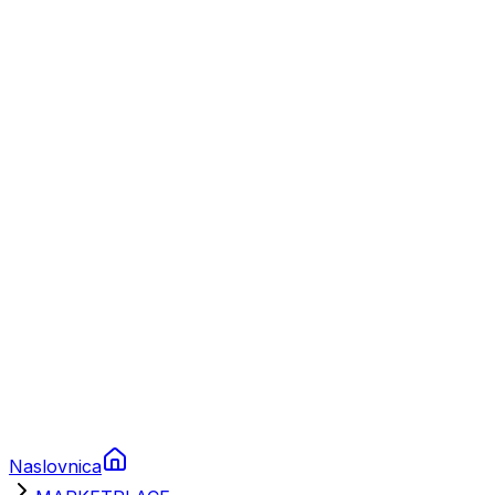
Nautika
Plovila
Charter
Prikolice za plovila
Brodski rezervni dijelovi
Nautička oprema
Brodski motori
Turizam
Apartmani
Sobe
Kuće za odmor
Aranžmani
Naslovnica