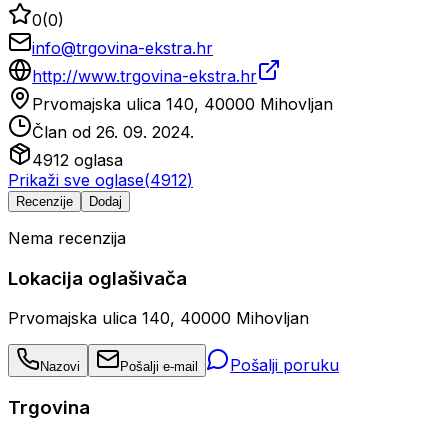
0
(
0
)
info@trgovina-ekstra.hr
http://www.trgovina-ekstra.hr
Prvomajska ulica 140, 40000 Mihovljan
Član od
26. 09. 2024.
4912
oglasa
Prikaži sve oglase
(
4912
)
Recenzije
Dodaj
Nema recenzija
Lokacija oglašivača
Prvomajska ulica 140, 40000 Mihovljan
Pošalji poruku
Nazovi
Pošalji e-mail
Trgovina