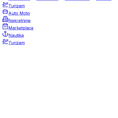
Turizam
Auto Moto
Nekretnine
Marketplace
Nautika
Turizam
Auto Moto
Rabljeni automobili
Novi automobili
Motocikli / motori
Gospodarska vozila
Rezervni dijelovi i oprema
Kamperi i kamp prikolice
Oldtimeri