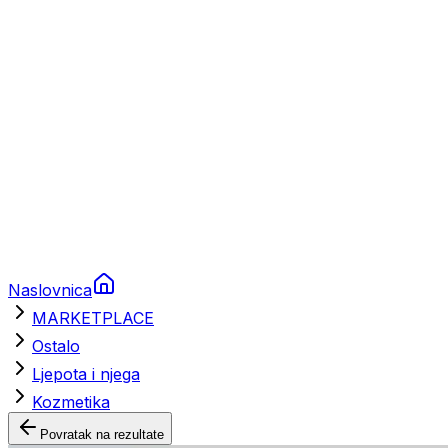
Brodski rezervni dijelovi
Nautička oprema
Brodski motori
Turizam
Apartmani
Sobe
Kuće za odmor
Aranžmani
Naslovnica
MARKETPLACE
Ostalo
Ljepota i njega
Kozmetika
Povratak na rezultate