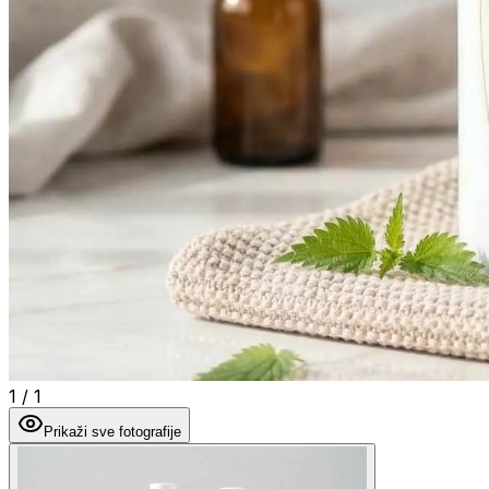
1
/
1
Prikaži sve fotografije