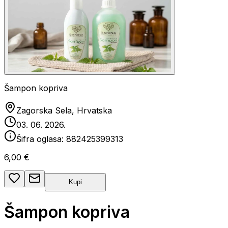
Šampon kopriva
Zagorska Sela, Hrvatska
03. 06. 2026.
Šifra oglasa:
882425399313
6,00 €
Kupi
Šampon kopriva