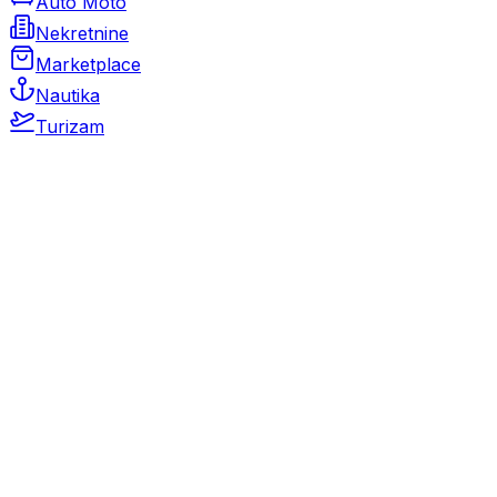
Auto Moto
Nekretnine
Marketplace
Nautika
Turizam
Auto Moto
Rabljeni automobili
Novi automobili
Motocikli / motori
Gospodarska vozila
Rezervni dijelovi i oprema
Kamperi i kamp prikolice
Oldtimeri
Karambolirani automobili