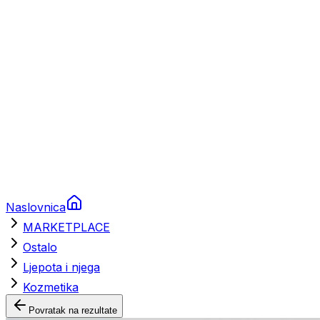
Brodski rezervni dijelovi
Nautička oprema
Brodski motori
Turizam
Apartmani
Sobe
Kuće za odmor
Aranžmani
Naslovnica
MARKETPLACE
Ostalo
Ljepota i njega
Kozmetika
Povratak na rezultate