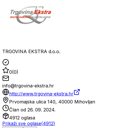
TRGOVINA EKSTRA d.o.o.
0
(
0
)
info@trgovina-ekstra.hr
http://www.trgovina-ekstra.hr
Prvomajska ulica 140, 40000 Mihovljan
Član od
26. 09. 2024.
4912
oglasa
Prikaži sve oglase
(
4912
)