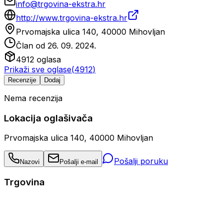
info@trgovina-ekstra.hr
http://www.trgovina-ekstra.hr
Prvomajska ulica 140, 40000 Mihovljan
Član od
26. 09. 2024.
4912
oglasa
Prikaži sve oglase
(
4912
)
Recenzije
Dodaj
Nema recenzija
Lokacija oglašivača
Prvomajska ulica 140, 40000 Mihovljan
Pošalji poruku
Nazovi
Pošalji e-mail
Trgovina