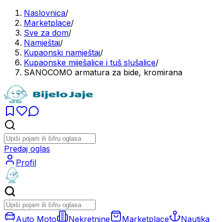
Naslovnica
/
Marketplace
/
Sve za dom
/
Namještaj
/
Kupaonski namještaj
/
Kupaonske miješalice i tuš slušalice
/
SANOCOMO armatura za bide, kromirana
Predaj oglas
Profil
Auto Moto
Nekretnine
Marketplace
Nautika