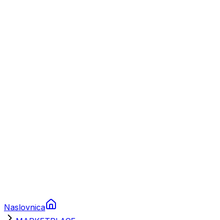
Nautika
Plovila
Charter
Prikolice za plovila
Brodski rezervni dijelovi
Nautička oprema
Brodski motori
Turizam
Apartmani
Sobe
Kuće za odmor
Aranžmani
Naslovnica