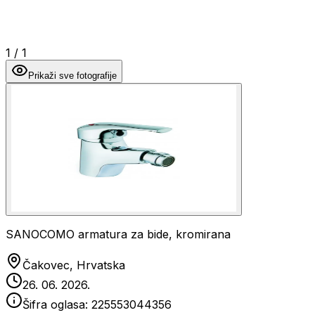
1
/
1
Prikaži sve fotografije
SANOCOMO armatura za bide, kromirana
Čakovec, Hrvatska
26. 06. 2026.
Šifra oglasa:
225553044356