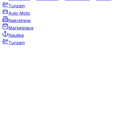
Turizam
Auto Moto
Nekretnine
Marketplace
Nautika
Turizam
Auto Moto
Rabljeni automobili
Novi automobili
Motocikli / motori
Gospodarska vozila
Rezervni dijelovi i oprema
Kamperi i kamp prikolice
Oldtimeri