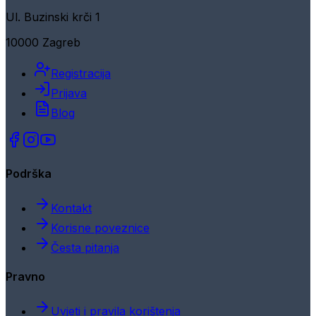
Ul. Buzinski krči 1
10000 Zagreb
Registracija
Prijava
Blog
Podrška
Kontakt
Korisne poveznice
Česta pitanja
Pravno
Uvjeti i pravila korištenja