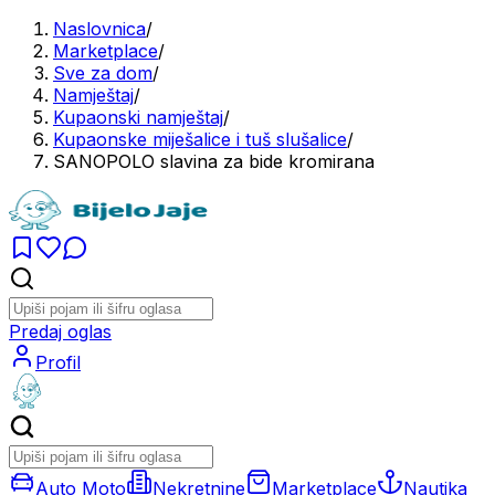
Naslovnica
/
Marketplace
/
Sve za dom
/
Namještaj
/
Kupaonski namještaj
/
Kupaonske miješalice i tuš slušalice
/
SANOPOLO slavina za bide kromirana
Predaj oglas
Profil
Auto Moto
Nekretnine
Marketplace
Nautika