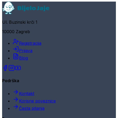
Ul. Buzinski krči 1
10000 Zagreb
Registracija
Prijava
Blog
Podrška
Kontakt
Korisne poveznice
Česta pitanja