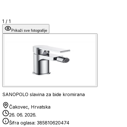
1
/
1
Prikaži sve fotografije
SANOPOLO slavina za bide kromirana
Čakovec, Hrvatska
26. 06. 2026.
Šifra oglasa:
385810620474