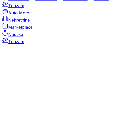
Turizam
Auto Moto
Nekretnine
Marketplace
Nautika
Turizam
Auto Moto
Rabljeni automobili
Novi automobili
Motocikli / motori
Gospodarska vozila
Rezervni dijelovi i oprema
Kamperi i kamp prikolice
Oldtimeri