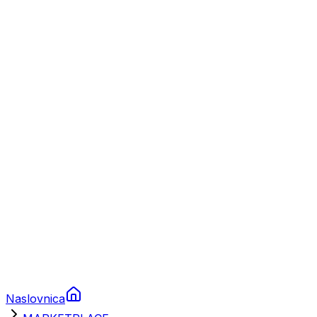
Nautika
Plovila
Charter
Prikolice za plovila
Brodski rezervni dijelovi
Nautička oprema
Brodski motori
Turizam
Apartmani
Sobe
Kuće za odmor
Aranžmani
Naslovnica