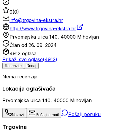
0
(
0
)
info@trgovina-ekstra.hr
http://www.trgovina-ekstra.hr
Prvomajska ulica 140, 40000 Mihovljan
Član od
26. 09. 2024.
4912
oglasa
Prikaži sve oglase
(
4912
)
Recenzije
Dodaj
Nema recenzija
Lokacija oglašivača
Prvomajska ulica 140, 40000 Mihovljan
Pošalji poruku
Nazovi
Pošalji e-mail
Trgovina