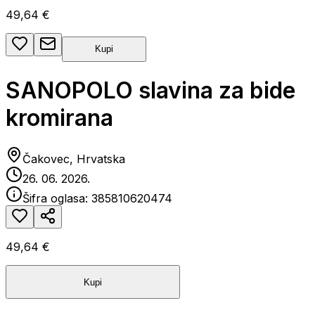
49,64 €
Kupi
SANOPOLO slavina za bide
kromirana
Čakovec, Hrvatska
26. 06. 2026.
Šifra oglasa:
385810620474
49,64 €
Kupi