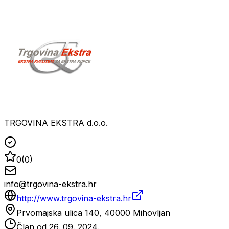
TRGOVINA EKSTRA d.o.o.
0
(
0
)
info@trgovina-ekstra.hr
http://www.trgovina-ekstra.hr
Prvomajska ulica 140, 40000 Mihovljan
Član od
26. 09. 2024.