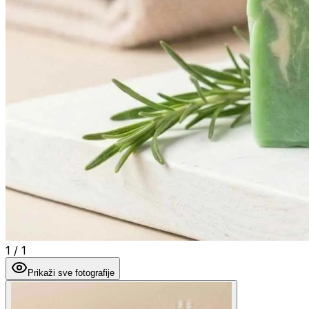
1
/
1
Prikaži sve fotografije