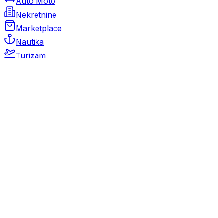
Auto Moto
Nekretnine
Marketplace
Nautika
Turizam
Auto Moto
Rabljeni automobili
Novi automobili
Motocikli / motori
Gospodarska vozila
Rezervni dijelovi i oprema
Kamperi i kamp prikolice
Oldtimeri
Karambolirani automobili