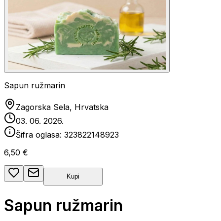
Sapun ružmarin
Zagorska Sela, Hrvatska
03. 06. 2026.
Šifra oglasa:
323822148923
6,50 €
Kupi
Sapun ružmarin