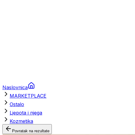
Brodski rezervni dijelovi
Nautička oprema
Brodski motori
Turizam
Apartmani
Sobe
Kuće za odmor
Aranžmani
Naslovnica
MARKETPLACE
Ostalo
Ljepota i njega
Kozmetika
Povratak na rezultate