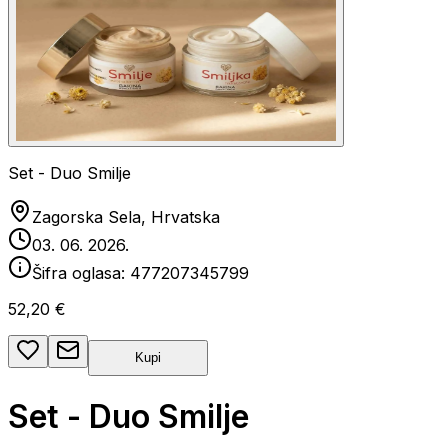
Set - Duo Smilje
Zagorska Sela, Hrvatska
03. 06. 2026.
Šifra oglasa:
477207345799
52,20 €
Kupi
Set - Duo Smilje