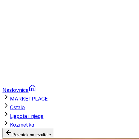
Brodski rezervni dijelovi
Nautička oprema
Brodski motori
Turizam
Apartmani
Sobe
Kuće za odmor
Aranžmani
Naslovnica
MARKETPLACE
Ostalo
Ljepota i njega
Kozmetika
Povratak na rezultate