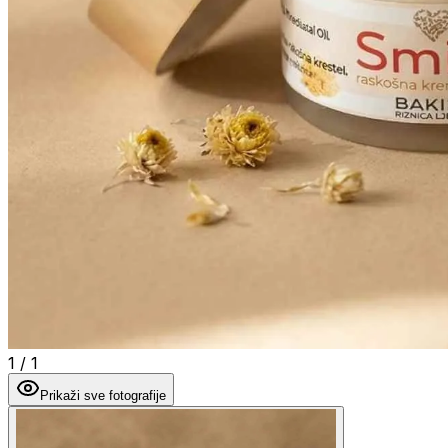
1
/
1
Prikaži sve fotografije