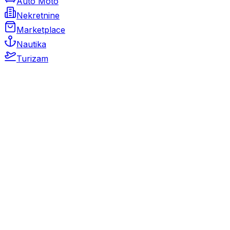
Auto Moto
Nekretnine
Marketplace
Nautika
Turizam
Auto Moto
Rabljeni automobili
Novi automobili
Motocikli / motori
Gospodarska vozila
Rezervni dijelovi i oprema
Kamperi i kamp prikolice
Oldtimeri
Karambolirani automobili