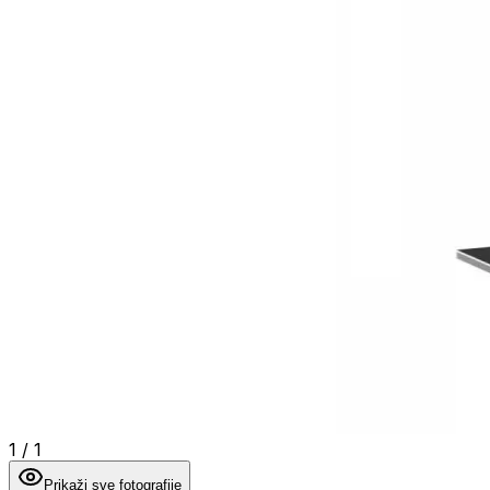
1
/
1
Prikaži sve fotografije