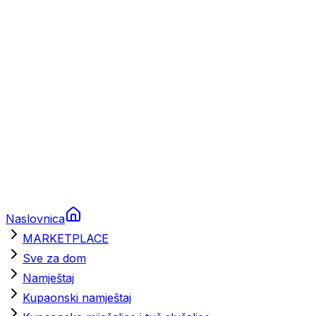
Brodski rezervni dijelovi
Nautička oprema
Brodski motori
Turizam
Apartmani
Sobe
Kuće za odmor
Aranžmani
Naslovnica
MARKETPLACE
Sve za dom
Namještaj
Kupaonski namještaj