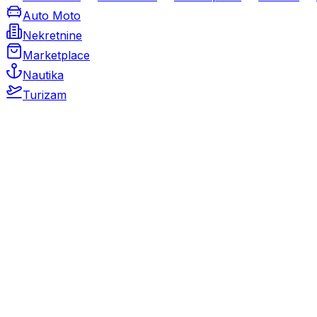
Auto Moto
Nekretnine
Marketplace
Nautika
Turizam
Auto Moto
Rabljeni automobili
Novi automobili
Motocikli / motori
Gospodarska vozila
Rezervni dijelovi i oprema
Kamperi i kamp prikolice
Oldtimeri
Karambolirani automobili