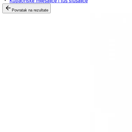
Kupaonske miješalice i tuš slušalice
Povratak na rezultate