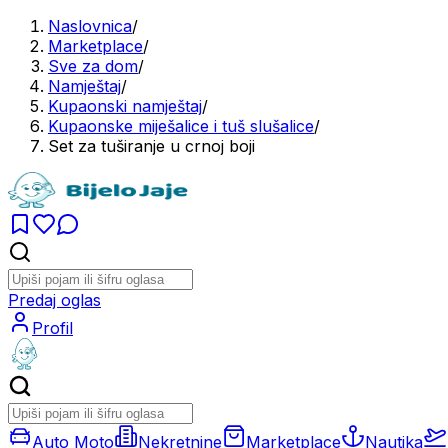
Naslovnica
/
Marketplace
/
Sve za dom
/
Namještaj
/
Kupaonski namještaj
/
Kupaonske miješalice i tuš slušalice
/
Set za tuširanje u crnoj boji
Predaj oglas
Profil
Auto Moto
Nekretnine
Marketplace
Nautika