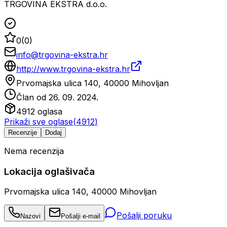
TRGOVINA EKSTRA d.o.o.
0
(
0
)
info@trgovina-ekstra.hr
http://www.trgovina-ekstra.hr
Prvomajska ulica 140, 40000 Mihovljan
Član od
26. 09. 2024.
4912
oglasa
Prikaži sve oglase
(
4912
)
Recenzije
Dodaj
Nema recenzija
Lokacija oglašivača
Prvomajska ulica 140, 40000 Mihovljan
Pošalji poruku
Nazovi
Pošalji e-mail