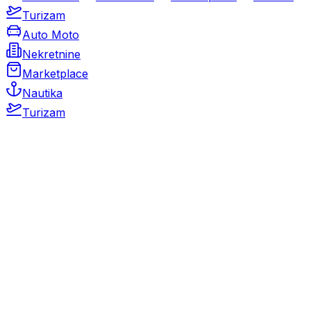
Turizam
Auto Moto
Nekretnine
Marketplace
Nautika
Turizam
Auto Moto
Rabljeni automobili
Novi automobili
Motocikli / motori
Gospodarska vozila
Rezervni dijelovi i oprema
Kamperi i kamp prikolice
Oldtimeri