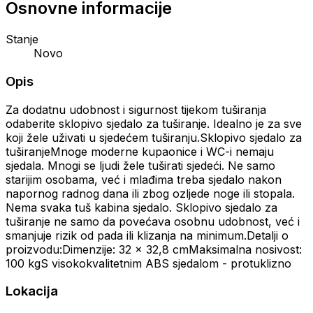
Osnovne informacije
Stanje
Novo
Opis
Za dodatnu udobnost i sigurnost tijekom tuširanja
odaberite sklopivo sjedalo za tuširanje. Idealno je za sve
koji žele uživati u sjedećem tuširanju.Sklopivo sjedalo za
tuširanjeMnoge moderne kupaonice i WC-i nemaju
sjedala. Mnogi se ljudi žele tuširati sjedeći. Ne samo
starijim osobama, već i mlađima treba sjedalo nakon
napornog radnog dana ili zbog ozljede noge ili stopala.
Nema svaka tuš kabina sjedalo. Sklopivo sjedalo za
tuširanje ne samo da povećava osobnu udobnost, već i
smanjuje rizik od pada ili klizanja na minimum.Detalji o
proizvodu:Dimenzije: 32 x 32,8 cmMaksimalna nosivost:
100 kgS visokokvalitetnim ABS sjedalom - protuklizno
Lokacija