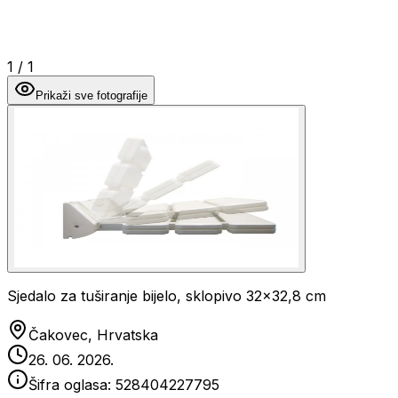
1
/
1
Prikaži sve fotografije
Sjedalo za tuširanje bijelo, sklopivo 32x32,8 cm
Čakovec, Hrvatska
26. 06. 2026.
Šifra oglasa:
528404227795