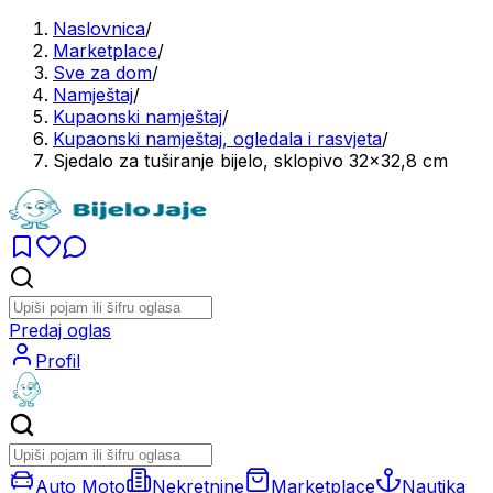
Naslovnica
/
Marketplace
/
Sve za dom
/
Namještaj
/
Kupaonski namještaj
/
Kupaonski namještaj, ogledala i rasvjeta
/
Sjedalo za tuširanje bijelo, sklopivo 32x32,8 cm
Predaj oglas
Profil
Auto Moto
Nekretnine
Marketplace
Nautika