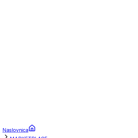
Nautika
Plovila
Charter
Prikolice za plovila
Brodski rezervni dijelovi
Nautička oprema
Brodski motori
Turizam
Apartmani
Sobe
Kuće za odmor
Aranžmani
Naslovnica