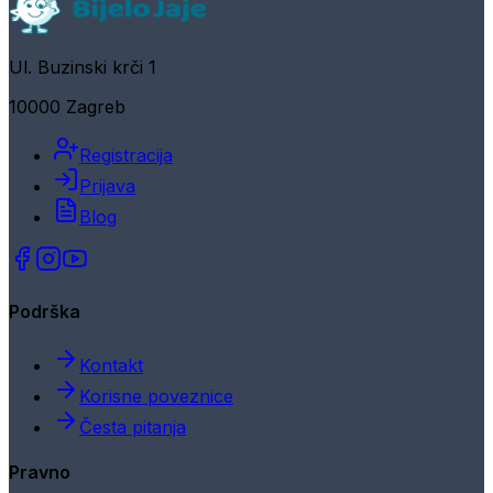
Ul. Buzinski krči 1
10000 Zagreb
Registracija
Prijava
Blog
Podrška
Kontakt
Korisne poveznice
Česta pitanja
Pravno