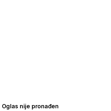
Nautička oprema
Brodski motori
Turizam
Apartmani
Sobe
Kuće za odmor
Aranžmani
Oglas nije pronađen