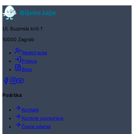
Ul. Buzinski krči 1
10000 Zagreb
Registracija
Prijava
Blog
Podrška
Kontakt
Korisne poveznice
Česta pitanja