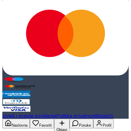
Uvjeti i pravila korištenja
Politika privatnosti
Kolačići
Naslovna
Favoriti
Poruke
Profil
Objavi