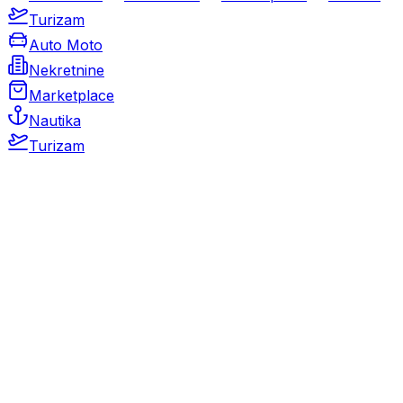
Turizam
Auto Moto
Nekretnine
Marketplace
Nautika
Turizam
Auto Moto
Rabljeni automobili
Novi automobili
Motocikli / motori
Gospodarska vozila
Rezervni dijelovi i oprema
Kamperi i kamp prikolice
Oldtimeri