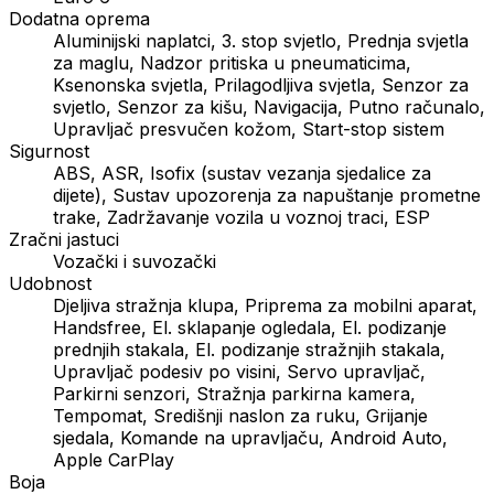
Dodatna oprema
Aluminijski naplatci, 3. stop svjetlo, Prednja svjetla
za maglu, Nadzor pritiska u pneumaticima,
Ksenonska svjetla, Prilagodljiva svjetla, Senzor za
svjetlo, Senzor za kišu, Navigacija, Putno računalo,
Upravljač presvučen kožom, Start-stop sistem
Sigurnost
ABS, ASR, Isofix (sustav vezanja sjedalice za
dijete), Sustav upozorenja za napuštanje prometne
trake, Zadržavanje vozila u voznoj traci, ESP
Zračni jastuci
Vozački i suvozački
Udobnost
Djeljiva stražnja klupa, Priprema za mobilni aparat,
Handsfree, El. sklapanje ogledala, El. podizanje
prednjih stakala, El. podizanje stražnjih stakala,
Upravljač podesiv po visini, Servo upravljač,
Parkirni senzori, Stražnja parkirna kamera,
Tempomat, Središnji naslon za ruku, Grijanje
sjedala, Komande na upravljaču, Android Auto,
Apple CarPlay
Boja