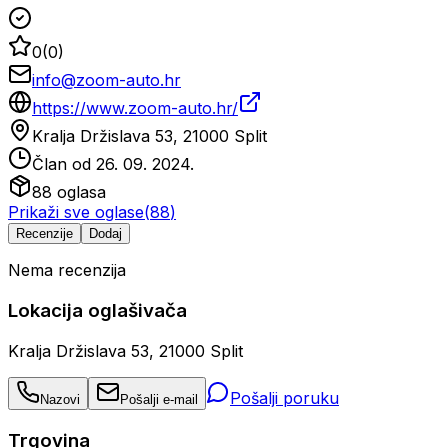
0
(
0
)
info@zoom-auto.hr
https://www.zoom-auto.hr/
Kralja Držislava 53, 21000 Split
Član od
26. 09. 2024.
88
oglasa
Prikaži sve oglase
(
88
)
Recenzije
Dodaj
Nema recenzija
Lokacija oglašivača
Kralja Držislava 53, 21000 Split
Pošalji poruku
Nazovi
Pošalji e-mail
Trgovina