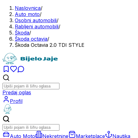
Naslovnica
/
Auto moto
/
Osobni automobili
/
Rabljeni automobili
/
Škoda
/
Škoda octavia
/
Škoda Octavia 2.0 TDI STYLE
Predaj oglas
Profil
Auto Moto
Nekretnine
Marketplace
Nautika