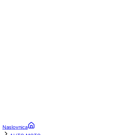
Nautika
Plovila
Charter
Prikolice za plovila
Brodski rezervni dijelovi
Nautička oprema
Brodski motori
Turizam
Apartmani
Sobe
Kuće za odmor
Aranžmani
Naslovnica