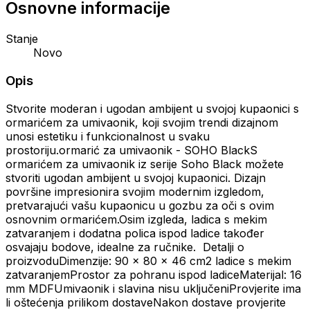
Osnovne informacije
Stanje
Novo
Opis
Stvorite moderan i ugodan ambijent u svojoj kupaonici s
ormarićem za umivaonik, koji svojim trendi dizajnom
unosi estetiku i funkcionalnost u svaku
prostoriju.ormarić za umivaonik - SOHO BlackS
ormarićem za umivaonik iz serije Soho Black možete
stvoriti ugodan ambijent u svojoj kupaonici. Dizajn
površine impresionira svojim modernim izgledom,
pretvarajući vašu kupaonicu u gozbu za oči s ovim
osnovnim ormarićem.Osim izgleda, ladica s mekim
zatvaranjem i dodatna polica ispod ladice također
osvajaju bodove, idealne za ručnike. Detalji o
proizvoduDimenzije: 90 x 80 x 46 cm2 ladice s mekim
zatvaranjemProstor za pohranu ispod ladiceMaterijal: 16
mm MDFUmivaonik i slavina nisu uključeniProvjerite ima
li oštećenja prilikom dostaveNakon dostave provjerite