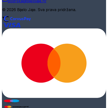
podrska@bijelojaje.hr
© 2026 Bijelo Jaje. Sva prava pridržana.