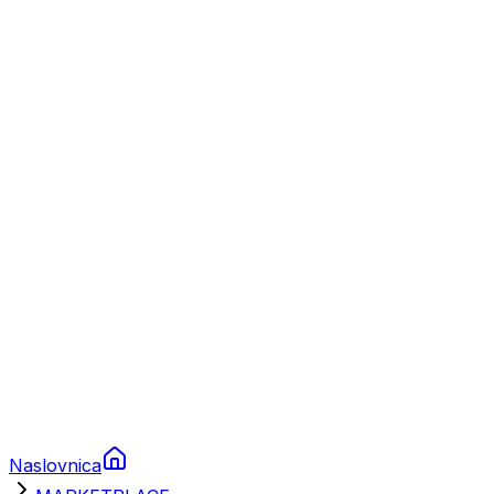
Nautika
Plovila
Charter
Prikolice za plovila
Brodski rezervni dijelovi
Nautička oprema
Brodski motori
Turizam
Apartmani
Sobe
Kuće za odmor
Aranžmani
Naslovnica