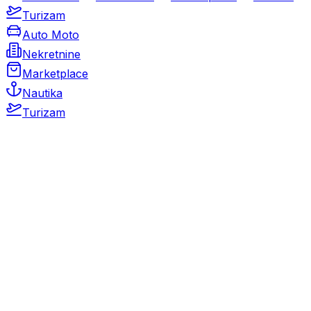
Turizam
Auto Moto
Nekretnine
Marketplace
Nautika
Turizam
Auto Moto
Rabljeni automobili
Novi automobili
Motocikli / motori
Gospodarska vozila
Rezervni dijelovi i oprema
Kamperi i kamp prikolice
Oldtimeri