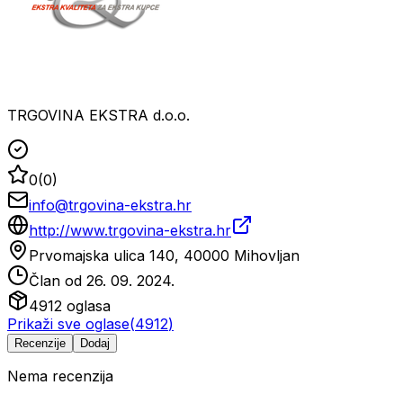
TRGOVINA EKSTRA d.o.o.
0
(
0
)
info@trgovina-ekstra.hr
http://www.trgovina-ekstra.hr
Prvomajska ulica 140, 40000 Mihovljan
Član od
26. 09. 2024.
4912
oglasa
Prikaži sve oglase
(
4912
)
Recenzije
Dodaj
Nema recenzija