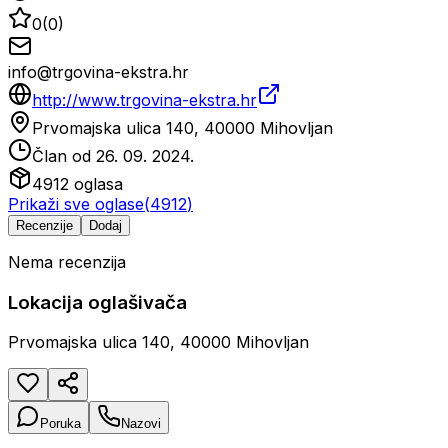
0
(
0
)
info@trgovina-ekstra.hr
http://www.trgovina-ekstra.hr
Prvomajska ulica 140, 40000 Mihovljan
Član od
26. 09. 2024.
4912
oglasa
Prikaži sve oglase
(
4912
)
Recenzije
Dodaj
Nema recenzija
Lokacija oglašivača
Prvomajska ulica 140, 40000 Mihovljan
Poruka
Nazovi