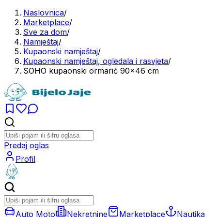
Naslovnica
/
Marketplace
/
Sve za dom
/
Namještaj
/
Kupaonski namještaj
/
Kupaonski namještaj, ogledala i rasvjeta
/
SOHO kupaonski ormarić 90x46 cm
Predaj oglas
Profil
Auto Moto
Nekretnine
Marketplace
Nautika