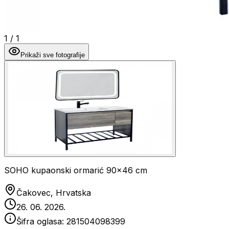
1
/
1
Prikaži sve fotografije
SOHO kupaonski ormarić 90x46 cm
Čakovec, Hrvatska
26. 06. 2026.
Šifra oglasa:
281504098399