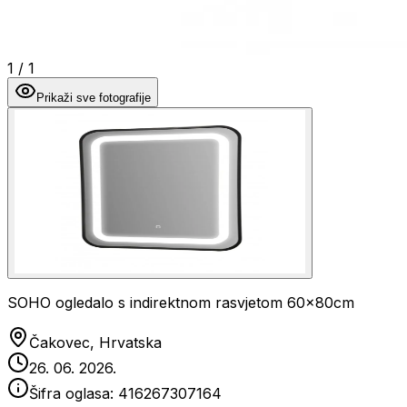
1
/
1
Prikaži sve fotografije
SOHO ogledalo s indirektnom rasvjetom 60x80cm
Čakovec, Hrvatska
26. 06. 2026.
Šifra oglasa:
416267307164