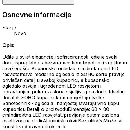
Osnovne informacije
Stanje
Novo
Opis
Uđite u svijet elegancije i sofisticiranosti, gdje je svaki
dodir isprepleten s bezvremenskom ljepotom i suptilnom
savršenošću.Kupaonsko ogledalo s indirektnom LED
rasvjetomOvo moderno ogledalo iz SOHO serije pravi je
privlačan detalj u svakoj kupaonici, a kupaonsko
ogledalo osvaja i ugrađenom LED rasvjetom i
upravljanjem putem zaslona osjetljivog na dodir. Idealan
dodatak SOHO kupaonskom namještaju tvrtke
Sanotechnik - ogledala i namještaj stvaraju vrlo lijepu
kupaonicu.Detalji o proizvoduDimenzije: 60 x 80
cmIndirektna LED rasvjetaUpravljanje putem zaslona
osjetljivog na dodirAluminijski okvirBez utikačaMože se
koristiti vodoravno ili okomito