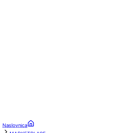
Nautika
Plovila
Charter
Prikolice za plovila
Brodski rezervni dijelovi
Nautička oprema
Brodski motori
Turizam
Apartmani
Sobe
Kuće za odmor
Aranžmani
Naslovnica