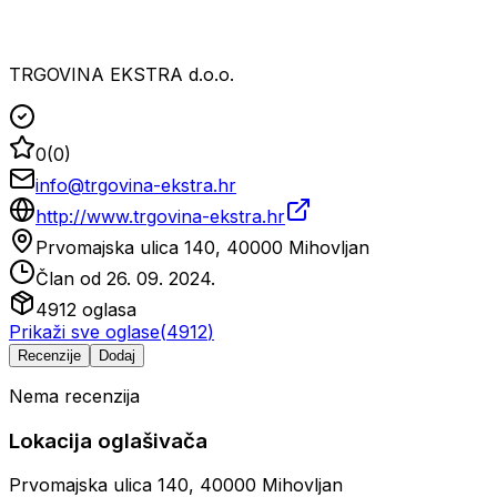
TRGOVINA EKSTRA d.o.o.
0
(
0
)
info@trgovina-ekstra.hr
http://www.trgovina-ekstra.hr
Prvomajska ulica 140, 40000 Mihovljan
Član od
26. 09. 2024.
4912
oglasa
Prikaži sve oglase
(
4912
)
Recenzije
Dodaj
Nema recenzija
Lokacija oglašivača
Prvomajska ulica 140, 40000 Mihovljan