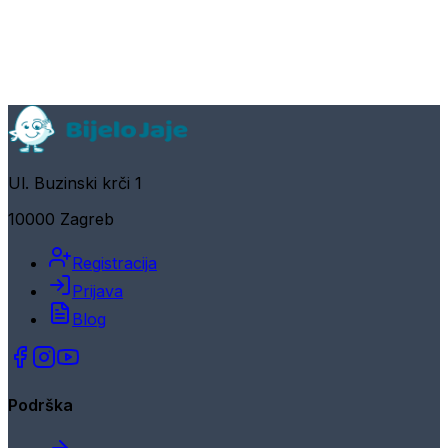
Ul. Buzinski krči 1
10000 Zagreb
Registracija
Prijava
Blog
Podrška