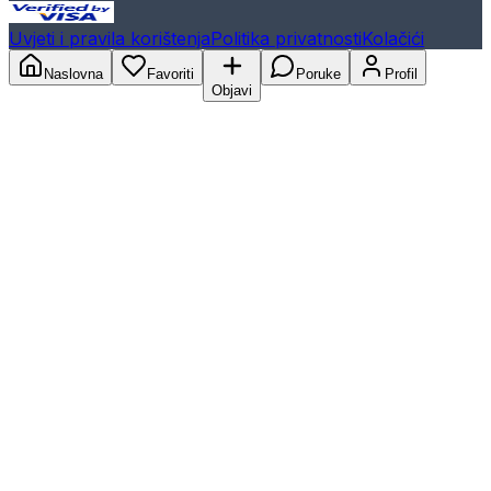
Uvjeti i pravila korištenja
Politika privatnosti
Kolačići
Naslovna
Favoriti
Poruke
Profil
Objavi