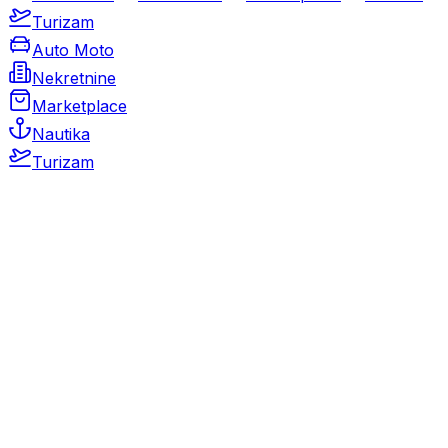
Turizam
Auto Moto
Nekretnine
Marketplace
Nautika
Turizam
Auto Moto
Rabljeni automobili
Novi automobili
Motocikli / motori
Gospodarska vozila
Rezervni dijelovi i oprema
Kamperi i kamp prikolice
Oldtimeri