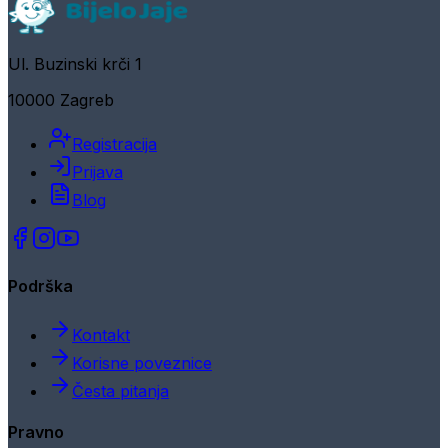
Ul. Buzinski krči 1
10000 Zagreb
Registracija
Prijava
Blog
Podrška
Kontakt
Korisne poveznice
Česta pitanja
Pravno