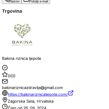
Nazovi
Pošalji e-mail
Trgovina
Bakina riznica ljepote
0
(
0
)
bakinariznicazdravlja@gmail.com
https://bakinariznicaljepote.com/
Zagorska Sela, Hrvatska
Član od
26. 09. 2024.