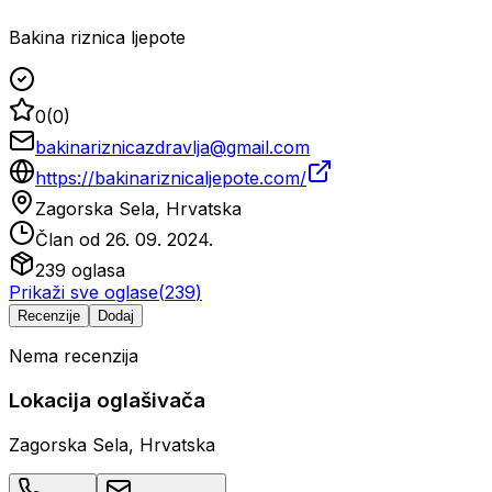
Bakina riznica ljepote
0
(
0
)
bakinariznicazdravlja@gmail.com
https://bakinariznicaljepote.com/
Zagorska Sela, Hrvatska
Član od
26. 09. 2024.
239
oglasa
Prikaži sve oglase
(
239
)
Recenzije
Dodaj
Nema recenzija
Lokacija oglašivača
Zagorska Sela, Hrvatska