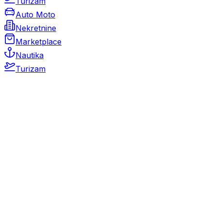
Turizam
Auto Moto
Nekretnine
Marketplace
Nautika
Turizam
Auto Moto
Rabljeni automobili
Novi automobili
Motocikli / motori
Gospodarska vozila
Rezervni dijelovi i oprema
Kamperi i kamp prikolice
Oldtimeri
Karambolirani automobili