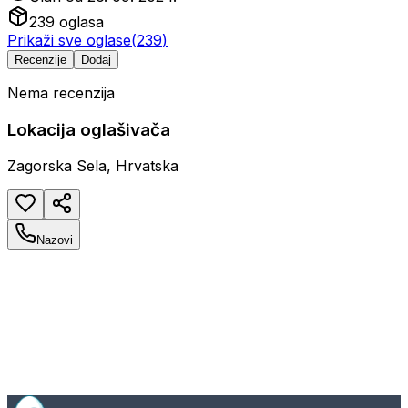
239
oglasa
Prikaži sve oglase
(
239
)
Recenzije
Dodaj
Nema recenzija
Lokacija oglašivača
Zagorska Sela, Hrvatska
Nazovi