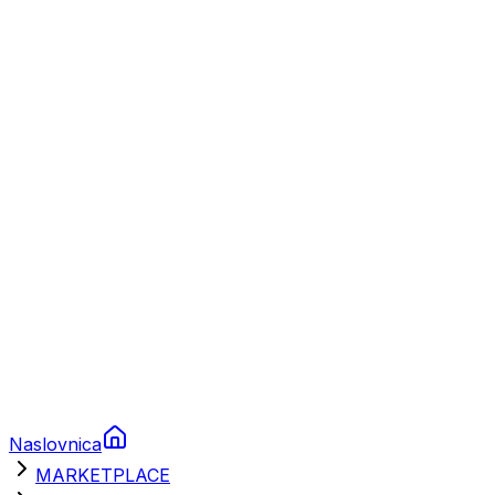
Plovila
Charter
Prikolice za plovila
Brodski rezervni dijelovi
Nautička oprema
Brodski motori
Turizam
Apartmani
Sobe
Kuće za odmor
Aranžmani
Naslovnica
MARKETPLACE