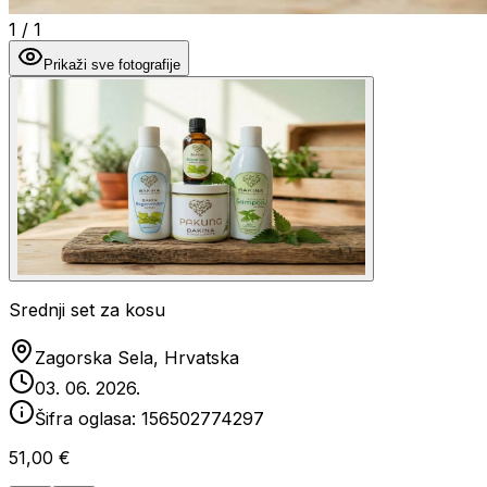
1
/
1
Prikaži sve fotografije
Srednji set za kosu
Zagorska Sela, Hrvatska
03. 06. 2026.
Šifra oglasa:
156502774297
51,00 €