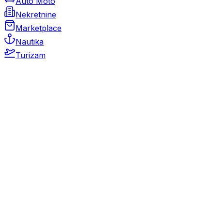
Auto Moto
Nekretnine
Marketplace
Nautika
Turizam
Auto Moto
Rabljeni automobili
Novi automobili
Motocikli / motori
Gospodarska vozila
Rezervni dijelovi i oprema
Kamperi i kamp prikolice
Oldtimeri
Karambolirani automobili