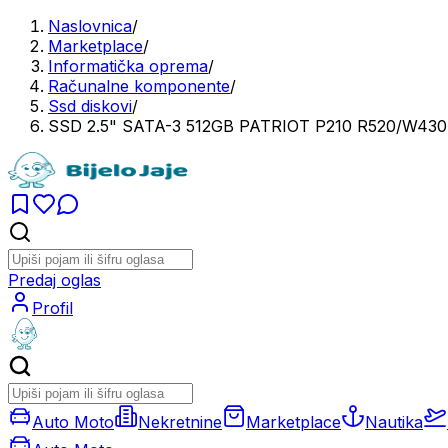
Naslovnica
/
Marketplace
/
Informatička oprema
/
Računalne komponente
/
Ssd diskovi
/
SSD 2.5" SATA-3 512GB PATRIOT P210 R520/W43
Predaj oglas
Profil
Auto Moto
Nekretnine
Marketplace
Nautika