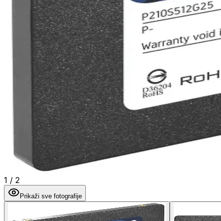
1
/
2
Prikaži sve fotografije