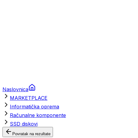
Brodski rezervni dijelovi
Nautička oprema
Brodski motori
Turizam
Apartmani
Sobe
Kuće za odmor
Aranžmani
Naslovnica
MARKETPLACE
Informatička oprema
Računalne komponente
SSD diskovi
Povratak na rezultate