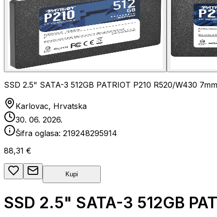
SSD 2.5" SATA-3 512GB PATRIOT P210 R520/W430 7m
Karlovac, Hrvatska
30. 06. 2026.
Šifra oglasa:
219248295914
88,31 €
Kupi
SSD 2.5" SATA-3 512GB PA