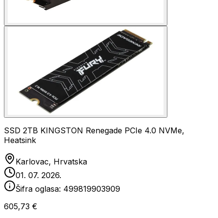
SSD 2TB KINGSTON Renegade PCIe 4.0 NVMe,
Heatsink
Karlovac, Hrvatska
01. 07. 2026.
Šifra oglasa:
499819903909
605,73 €