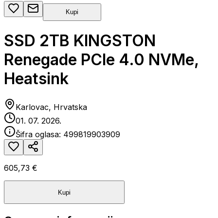
Kupi
SSD 2TB KINGSTON
Renegade PCIe 4.0 NVMe,
Heatsink
Karlovac, Hrvatska
01. 07. 2026.
Šifra oglasa:
499819903909
605,73 €
Kupi