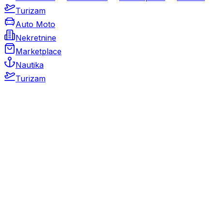
Turizam
Auto Moto
Nekretnine
Marketplace
Nautika
Turizam
Auto Moto
Rabljeni automobili
Novi automobili
Motocikli / motori
Gospodarska vozila
Rezervni dijelovi i oprema
Kamperi i kamp prikolice
Oldtimeri