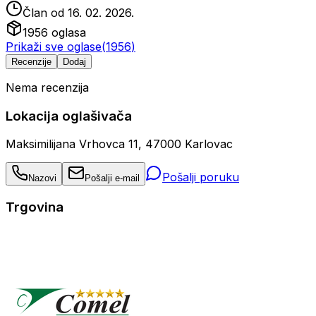
Član od
16. 02. 2026.
1956
oglasa
Prikaži sve oglase
(
1956
)
Recenzije
Dodaj
Nema recenzija
Lokacija oglašivača
Maksimilijana Vrhovca 11, 47000 Karlovac
Pošalji poruku
Nazovi
Pošalji e-mail
Trgovina