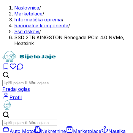
Naslovnica
/
Marketplace
/
Informatička oprema
/
Računalne komponente
/
Ssd diskovi
/
SSD 2TB KINGSTON Renegade PCIe 4.0 NVMe,
Heatsink
Predaj oglas
Profil
Auto Moto
Nekretnine
Marketplace
Nautika