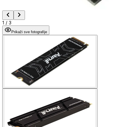
1
/
3
Prikaži sve fotografije