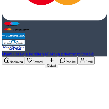
Uvjeti i pravila korištenja
Politika privatnosti
Kolačići
Naslovna
Favoriti
Poruke
Profil
Objavi