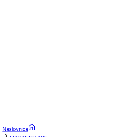
Nautika
Plovila
Charter
Prikolice za plovila
Brodski rezervni dijelovi
Nautička oprema
Brodski motori
Turizam
Apartmani
Sobe
Kuće za odmor
Aranžmani
Naslovnica