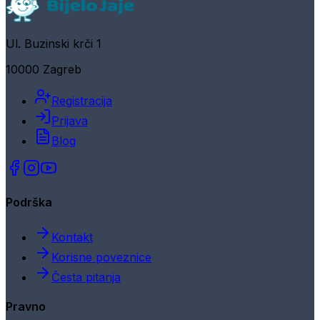
Ul. Buzinski krči 1
10000 Zagreb
Registracija
Prijava
Blog
Podrška
Kontakt
Korisne poveznice
Česta pitanja
Pravno