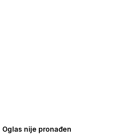
Nautička oprema
Brodski motori
Turizam
Apartmani
Sobe
Kuće za odmor
Aranžmani
Oglas nije pronađen