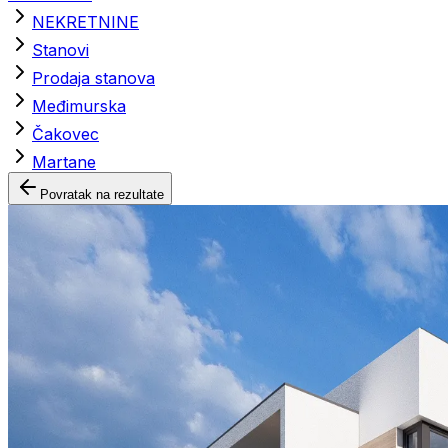
NEKRETNINE
Stanovi
Prodaja stanova
Međimurska
Čakovec
Martane
Povratak na rezultate