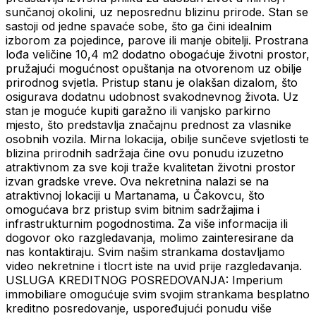
sunčanoj okolini, uz neposrednu blizinu prirode. Stan se
sastoji od jedne spavaće sobe, što ga čini idealnim
izborom za pojedince, parove ili manje obitelji. Prostrana
lođa veličine 10,4 m2 dodatno obogaćuje životni prostor,
pružajući mogućnost opuštanja na otvorenom uz obilje
prirodnog svjetla. Pristup stanu je olakšan dizalom, što
osigurava dodatnu udobnost svakodnevnog života. Uz
stan je moguće kupiti garažno ili vanjsko parkirno
mjesto, što predstavlja značajnu prednost za vlasnike
osobnih vozila. Mirna lokacija, obilje sunčeve svjetlosti te
blizina prirodnih sadržaja čine ovu ponudu izuzetno
atraktivnom za sve koji traže kvalitetan životni prostor
izvan gradske vreve. Ova nekretnina nalazi se na
atraktivnoj lokaciji u Martanama, u Čakovcu, što
omogućava brz pristup svim bitnim sadržajima i
infrastrukturnim pogodnostima. Za više informacija ili
dogovor oko razgledavanja, molimo zainteresirane da
nas kontaktiraju. Svim našim strankama dostavljamo
video nekretnine i tlocrt iste na uvid prije razgledavanja.
USLUGA KREDITNOG POSREDOVANJA: Imperium
immobiliare omogućuje svim svojim strankama besplatno
kreditno posredovanje, uspoređujući ponudu više