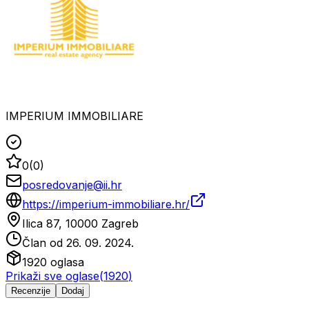
IMPERIUM IMMOBILIARE
0
(
0
)
posredovanje@ii.hr
https://imperium-immobiliare.hr/
Ilica 87, 10000 Zagreb
Član od
26. 09. 2024.
1920
oglasa
Prikaži sve oglase
(
1920
)
Recenzije
Dodaj