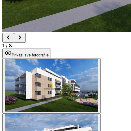
1
/
8
Prikaži sve fotografije