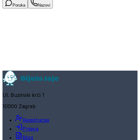
Poruka
Nazovi
Ul. Buzinski krči 1
10000 Zagreb
Registracija
Prijava
Blog