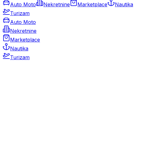
Auto Moto
Nekretnine
Marketplace
Nautika
Turizam
Auto Moto
Nekretnine
Marketplace
Nautika
Turizam
Auto Moto
Rabljeni automobili
Novi automobili
Motocikli / motori
Gospodarska vozila
Rezervni dijelovi i oprema
Kamperi i kamp prikolice