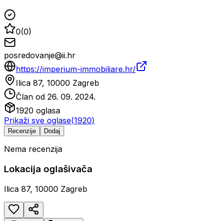
0
(
0
)
posredovanje@ii.hr
https://imperium-immobiliare.hr/
Ilica 87, 10000 Zagreb
Član od
26. 09. 2024.
1920
oglasa
Prikaži sve oglase
(
1920
)
Recenzije
Dodaj
Nema recenzija
Lokacija oglašivača
Ilica 87, 10000 Zagreb