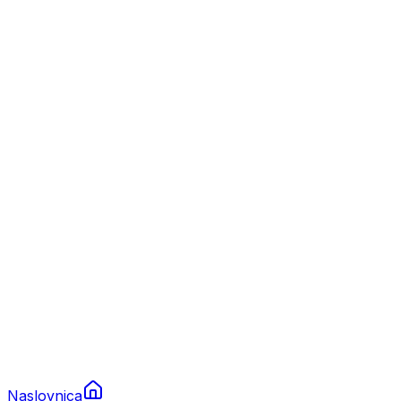
Nautika
Plovila
Charter
Prikolice za plovila
Brodski rezervni dijelovi
Nautička oprema
Brodski motori
Turizam
Apartmani
Sobe
Kuće za odmor
Aranžmani
Naslovnica