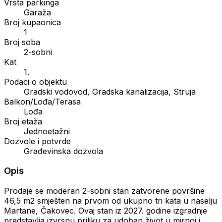
Vrsta parkinga
Garaža
Broj kupaonica
1
Broj soba
2-sobni
Kat
1.
Podaci o objektu
Gradski vodovod, Gradska kanalizacija, Struja
Balkon/Lođa/Terasa
Lođa
Broj etaža
Jednoetažni
Dozvole i potvrde
Građevinska dozvola
Opis
Prodaje se moderan 2-sobni stan zatvorene površine
46,5 m2 smješten na prvom od ukupno tri kata u naselju
Martane, Čakovec. Ovaj stan iz 2027. godine izgradnje
predstavlja izvrsnu priliku za udoban život u mirnoj i