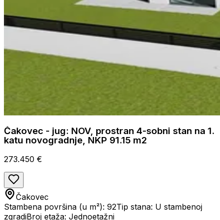
Čakovec - jug: NOV, prostran 4-sobni stan na 1.
katu novogradnje, NKP 91.15 m2
273.450 €
Čakovec
Stambena površina (u m²): 92
Tip stana: U stambenoj
zgradi
Broj etaža: Jednoetažni