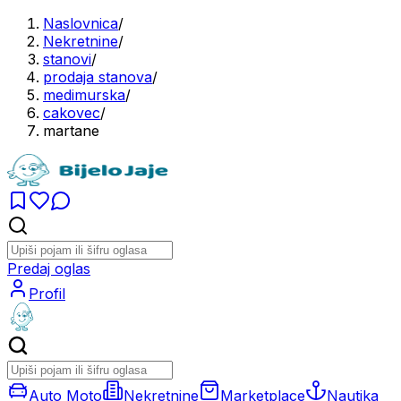
Naslovnica
/
Nekretnine
/
stanovi
/
prodaja stanova
/
medimurska
/
cakovec
/
martane
Predaj oglas
Profil
Auto Moto
Nekretnine
Marketplace
Nautika