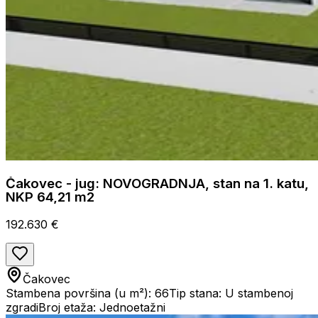
Čakovec - jug: NOVOGRADNJA, stan na 1. katu,
NKP 64,21 m2
192.630 €
Čakovec
Stambena površina (u m²): 66
Tip stana: U stambenoj
zgradi
Broj etaža: Jednoetažni