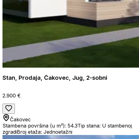
Stan, Prodaja, Čakovec, Jug, 2-sobni
2.900 €
Čakovec
Stambena površina (u m²): 54.3
Tip stana: U stambenoj
zgradi
Broj etaža: Jednoetažni