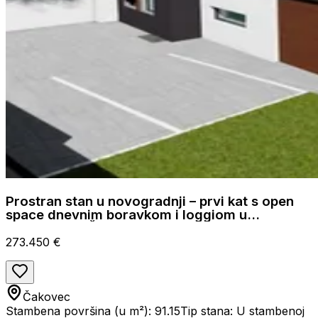
Prostran stan u novogradnji – prvi kat s open
space dnevnim boravkom i loggiom u
Martanama, Čakovec
273.450 €
Čakovec
Stambena površina (u m²): 91.15
Tip stana: U stambenoj