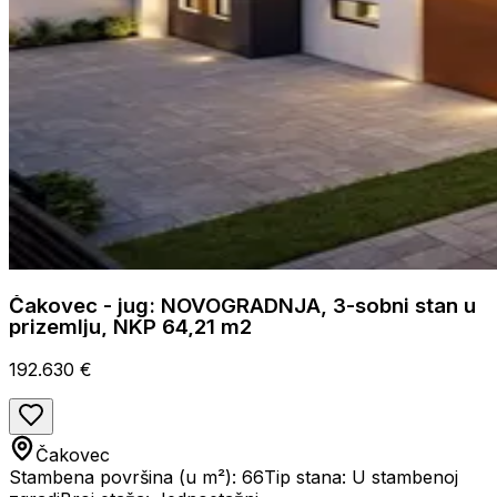
Čakovec - jug: NOVOGRADNJA, 3-sobni stan u
prizemlju, NKP 64,21 m2
192.630 €
Čakovec
Stambena površina (u m²): 66
Tip stana: U stambenoj