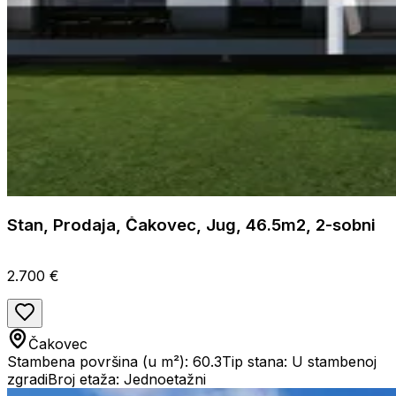
Stan, Prodaja, Čakovec, Jug, 46.5m2, 2-sobni
2.700 €
Čakovec
Stambena površina (u m²): 60.3
Tip stana: U stambenoj
zgradi
Broj etaža: Jednoetažni