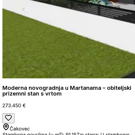
Moderna novogradnja u Martanama – obiteljski
prizemni stan s vrtom
273.450 €
Čakovec
Stambena površina (u m²): 91.15
Tip stana: U stambenoj