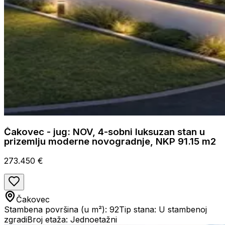
Čakovec - jug: NOV, 4-sobni luksuzan stan u
prizemlju moderne novogradnje, NKP 91.15 m2
273.450 €
Čakovec
Stambena površina (u m²): 92
Tip stana: U stambenoj
zgradi
Broj etaža: Jednoetažni