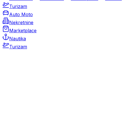
Turizam
Auto Moto
Nekretnine
Marketplace
Nautika
Turizam
Auto Moto
Rabljeni automobili
Novi automobili
Motocikli / motori
Gospodarska vozila
Rezervni dijelovi i oprema
Kamperi i kamp prikolice
Oldtimeri