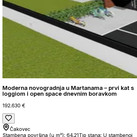
Moderna novogradnja u Martanama – prvi kat s
loggiom i open space dnevnim boravkom
192.630 €
Čakovec
Stambena površina (u m²): 64.21
Tip stana: U stambenoj