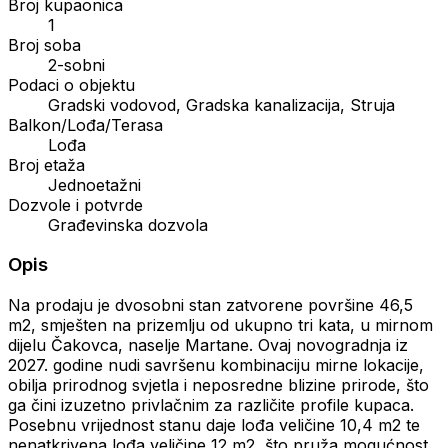
Broj kupaonica
1
Broj soba
2-sobni
Podaci o objektu
Gradski vodovod, Gradska kanalizacija, Struja
Balkon/Lođa/Terasa
Lođa
Broj etaža
Jednoetažni
Dozvole i potvrde
Građevinska dozvola
Opis
Na prodaju je dvosobni stan zatvorene površine 46,5
m2, smješten na prizemlju od ukupno tri kata, u mirnom
dijelu Čakovca, naselje Martane. Ovaj novogradnja iz
2027. godine nudi savršenu kombinaciju mirne lokacije,
obilja prirodnog svjetla i neposredne blizine prirode, što
ga čini izuzetno privlačnim za različite profile kupaca.
Posebnu vrijednost stanu daje lođa veličine 10,4 m2 te
nenatkrivena lođa veličine 12 m2, što pruža mogućnost