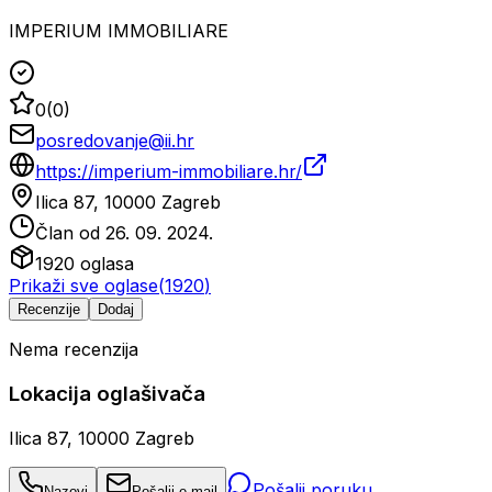
IMPERIUM IMMOBILIARE
0
(
0
)
posredovanje@ii.hr
https://imperium-immobiliare.hr/
Ilica 87, 10000 Zagreb
Član od
26. 09. 2024.
1920
oglasa
Prikaži sve oglase
(
1920
)
Recenzije
Dodaj
Nema recenzija
Lokacija oglašivača
Ilica 87, 10000 Zagreb
Pošalji poruku
Nazovi
Pošalji e-mail