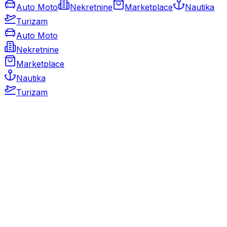
Auto Moto
Nekretnine
Marketplace
Nautika
Turizam
Auto Moto
Nekretnine
Marketplace
Nautika
Turizam
Auto Moto
Rabljeni automobili
Novi automobili
Motocikli / motori
Gospodarska vozila
Rezervni dijelovi i oprema
Kamperi i kamp prikolice