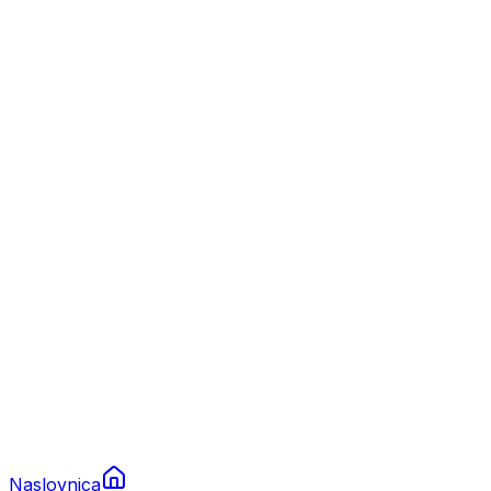
Nautika
Plovila
Charter
Prikolice za plovila
Brodski rezervni dijelovi
Nautička oprema
Brodski motori
Turizam
Apartmani
Sobe
Kuće za odmor
Aranžmani
Naslovnica