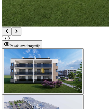
1
/
8
Prikaži sve fotografije