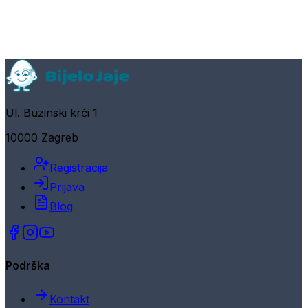
Ul. Buzinski krči 1
10000 Zagreb
Registracija
Prijava
Blog
Podrška
Kontakt