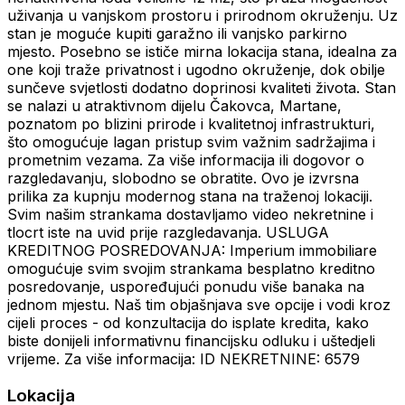
uživanja u vanjskom prostoru i prirodnom okruženju. Uz
stan je moguće kupiti garažno ili vanjsko parkirno
mjesto. Posebno se ističe mirna lokacija stana, idealna za
one koji traže privatnost i ugodno okruženje, dok obilje
sunčeve svjetlosti dodatno doprinosi kvaliteti života. Stan
se nalazi u atraktivnom dijelu Čakovca, Martane,
poznatom po blizini prirode i kvalitetnoj infrastrukturi,
što omogućuje lagan pristup svim važnim sadržajima i
prometnim vezama. Za više informacija ili dogovor o
razgledavanju, slobodno se obratite. Ovo je izvrsna
prilika za kupnju modernog stana na traženoj lokaciji.
Svim našim strankama dostavljamo video nekretnine i
tlocrt iste na uvid prije razgledavanja. USLUGA
KREDITNOG POSREDOVANJA: Imperium immobiliare
omogućuje svim svojim strankama besplatno kreditno
posredovanje, uspoređujući ponudu više banaka na
jednom mjestu. Naš tim objašnjava sve opcije i vodi kroz
cijeli proces - od konzultacija do isplate kredita, kako
biste donijeli informativnu financijsku odluku i uštedjeli
vrijeme. Za više informacija: ID NEKRETNINE: 6579
Lokacija