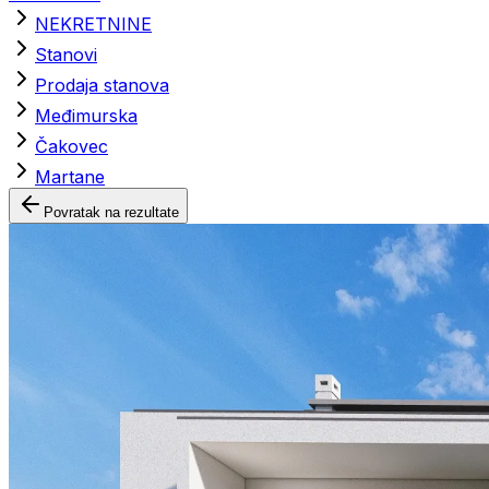
NEKRETNINE
Stanovi
Prodaja stanova
Međimurska
Čakovec
Martane
Povratak na rezultate