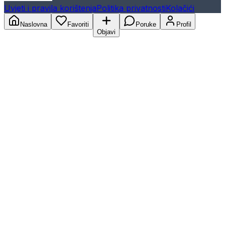
Uvjeti i pravila korištenja
Politika privatnosti
Kolačići
Naslovna
Favoriti
Poruke
Profil
Objavi