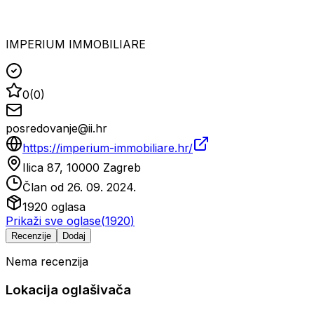
IMPERIUM IMMOBILIARE
0
(
0
)
posredovanje@ii.hr
https://imperium-immobiliare.hr/
Ilica 87, 10000 Zagreb
Član od
26. 09. 2024.
1920
oglasa
Prikaži sve oglase
(
1920
)
Recenzije
Dodaj
Nema recenzija
Lokacija oglašivača