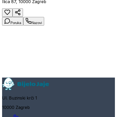
Ilica 87, 10000 Zagreb
Poruka
Nazovi
Ul. Buzinski krči 1
10000 Zagreb