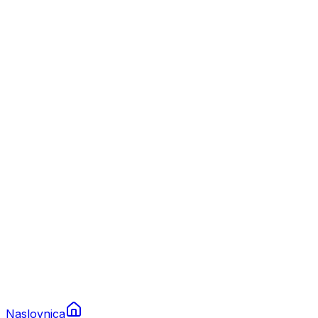
Nautika
Plovila
Charter
Prikolice za plovila
Brodski rezervni dijelovi
Nautička oprema
Brodski motori
Turizam
Apartmani
Sobe
Kuće za odmor
Aranžmani
Naslovnica