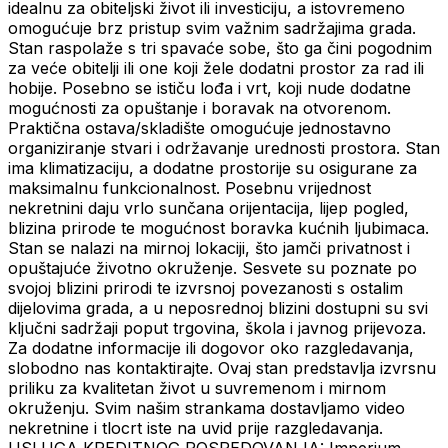
idealnu za obiteljski život ili investiciju, a istovremeno
omogućuje brz pristup svim važnim sadržajima grada.
Stan raspolaže s tri spavaće sobe, što ga čini pogodnim
za veće obitelji ili one koji žele dodatni prostor za rad ili
hobije. Posebno se ističu lođa i vrt, koji nude dodatne
mogućnosti za opuštanje i boravak na otvorenom.
Praktična ostava/skladište omogućuje jednostavno
organiziranje stvari i održavanje urednosti prostora. Stan
ima klimatizaciju, a dodatne prostorije su osigurane za
maksimalnu funkcionalnost. Posebnu vrijednost
nekretnini daju vrlo sunčana orijentacija, lijep pogled,
blizina prirode te mogućnost boravka kućnih ljubimaca.
Stan se nalazi na mirnoj lokaciji, što jamči privatnost i
opuštajuće životno okruženje. Sesvete su poznate po
svojoj blizini prirodi te izvrsnoj povezanosti s ostalim
dijelovima grada, a u neposrednoj blizini dostupni su svi
ključni sadržaji poput trgovina, škola i javnog prijevoza.
Za dodatne informacije ili dogovor oko razgledavanja,
slobodno nas kontaktirajte. Ovaj stan predstavlja izvrsnu
priliku za kvalitetan život u suvremenom i mirnom
okruženju. Svim našim strankama dostavljamo video
nekretnine i tlocrt iste na uvid prije razgledavanja.