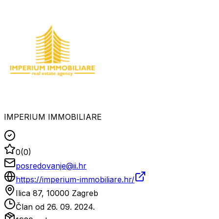
IMPERIUM IMMOBILIARE
0
(
0
)
posredovanje@ii.hr
https://imperium-immobiliare.hr/
Ilica 87, 10000 Zagreb
Član od
26. 09. 2024.