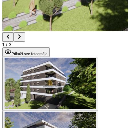
1
/
3
Prikaži sve fotografije