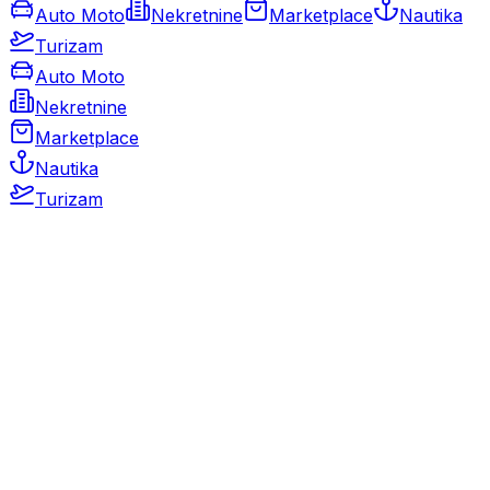
Auto Moto
Nekretnine
Marketplace
Nautika
Turizam
Auto Moto
Nekretnine
Marketplace
Nautika
Turizam
Auto Moto
Rabljeni automobili
Novi automobili
Motocikli / motori
Gospodarska vozila
Rezervni dijelovi i oprema
Kamperi i kamp prikolice