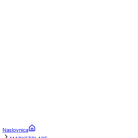
Nautika
Plovila
Charter
Prikolice za plovila
Brodski rezervni dijelovi
Nautička oprema
Brodski motori
Turizam
Apartmani
Sobe
Kuće za odmor
Aranžmani
Naslovnica