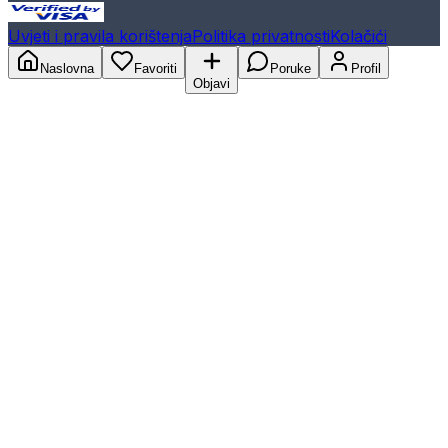
Uvjeti i pravila korištenja
Politika privatnosti
Kolačići
Naslovna
Favoriti
Poruke
Profil
Objavi