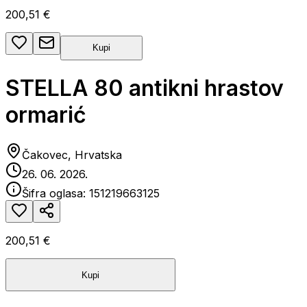
200,51 €
Kupi
STELLA 80 antikni hrastov
ormarić
Čakovec, Hrvatska
26. 06. 2026.
Šifra oglasa:
151219663125
200,51 €
Kupi