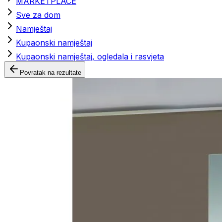
MARKETPLACE
Sve za dom
Namještaj
Kupaonski namještaj
Kupaonski namještaj, ogledala i rasvjeta
Povratak na rezultate