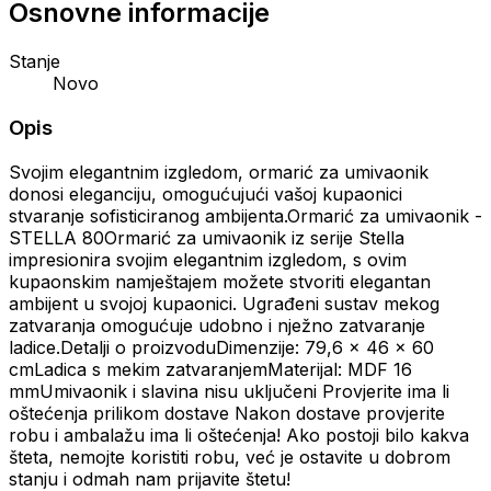
Osnovne informacije
Stanje
Novo
Opis
Svojim elegantnim izgledom, ormarić za umivaonik
donosi eleganciju, omogućujući vašoj kupaonici
stvaranje sofisticiranog ambijenta.Ormarić za umivaonik -
STELLA 80Ormarić za umivaonik iz serije Stella
impresionira svojim elegantnim izgledom, s ovim
kupaonskim namještajem možete stvoriti elegantan
ambijent u svojoj kupaonici. Ugrađeni sustav mekog
zatvaranja omogućuje udobno i nježno zatvaranje
ladice.Detalji o proizvoduDimenzije: 79,6 x 46 x 60
cmLadica s mekim zatvaranjemMaterijal: MDF 16
mmUmivaonik i slavina nisu uključeni Provjerite ima li
oštećenja prilikom dostave Nakon dostave provjerite
robu i ambalažu ima li oštećenja! Ako postoji bilo kakva
šteta, nemojte koristiti robu, već je ostavite u dobrom
stanju i odmah nam prijavite štetu!