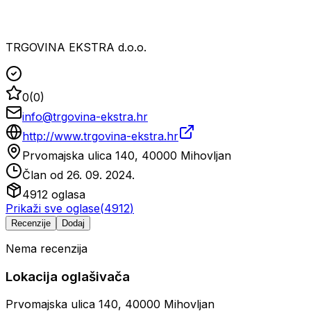
TRGOVINA EKSTRA d.o.o.
0
(
0
)
info@trgovina-ekstra.hr
http://www.trgovina-ekstra.hr
Prvomajska ulica 140, 40000 Mihovljan
Član od
26. 09. 2024.
4912
oglasa
Prikaži sve oglase
(
4912
)
Recenzije
Dodaj
Nema recenzija
Lokacija oglašivača
Prvomajska ulica 140, 40000 Mihovljan