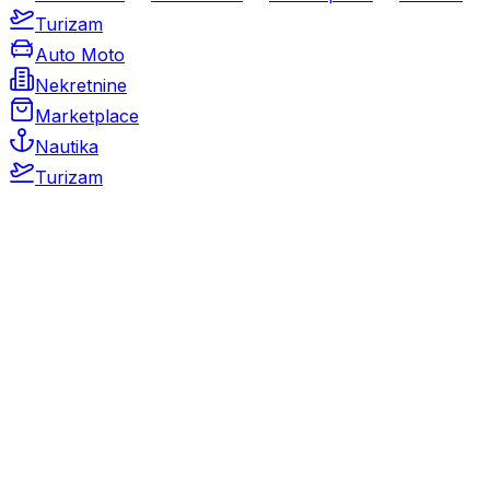
Turizam
Auto Moto
Nekretnine
Marketplace
Nautika
Turizam
Auto Moto
Rabljeni automobili
Novi automobili
Motocikli / motori
Gospodarska vozila
Rezervni dijelovi i oprema
Kamperi i kamp prikolice
Oldtimeri