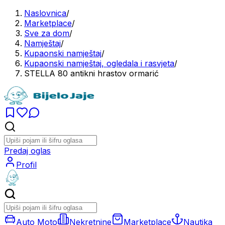
Naslovnica
/
Marketplace
/
Sve za dom
/
Namještaj
/
Kupaonski namještaj
/
Kupaonski namještaj, ogledala i rasvjeta
/
STELLA 80 antikni hrastov ormarić
Predaj oglas
Profil
Auto Moto
Nekretnine
Marketplace
Nautika