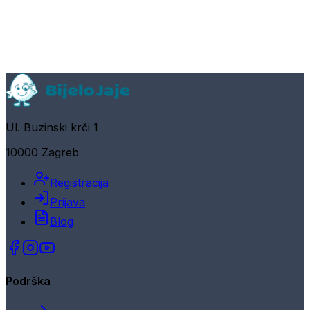
Ul. Buzinski krči 1
10000 Zagreb
Registracija
Prijava
Blog
Podrška