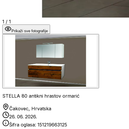
1
/
1
Prikaži sve fotografije
STELLA 80 antikni hrastov ormarić
Čakovec, Hrvatska
26. 06. 2026.
Šifra oglasa:
151219663125