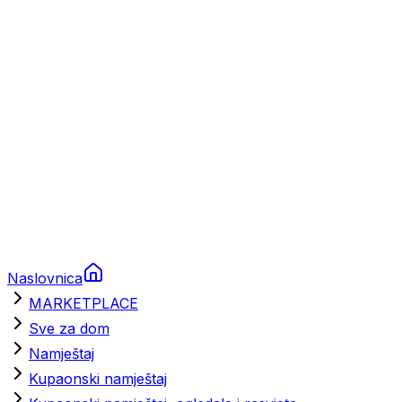
Brodski rezervni dijelovi
Nautička oprema
Brodski motori
Turizam
Apartmani
Sobe
Kuće za odmor
Aranžmani
Naslovnica
MARKETPLACE
Sve za dom
Namještaj
Kupaonski namještaj