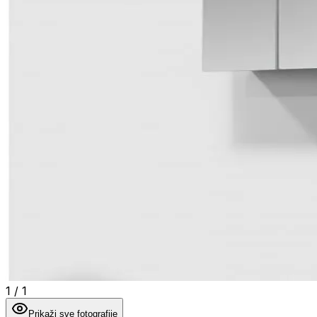
1
/
1
Prikaži sve fotografije