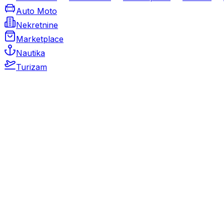
Auto Moto
Nekretnine
Marketplace
Nautika
Turizam
Auto Moto
Rabljeni automobili
Novi automobili
Motocikli / motori
Gospodarska vozila
Rezervni dijelovi i oprema
Kamperi i kamp prikolice
Oldtimeri
Karambolirani automobili