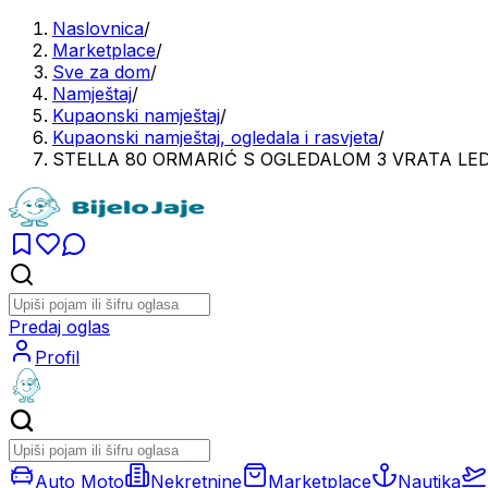
Naslovnica
/
Marketplace
/
Sve za dom
/
Namještaj
/
Kupaonski namještaj
/
Kupaonski namještaj, ogledala i rasvjeta
/
STELLA 80 ORMARIĆ S OGLEDALOM 3 VRATA LE
Predaj oglas
Profil
Auto Moto
Nekretnine
Marketplace
Nautika