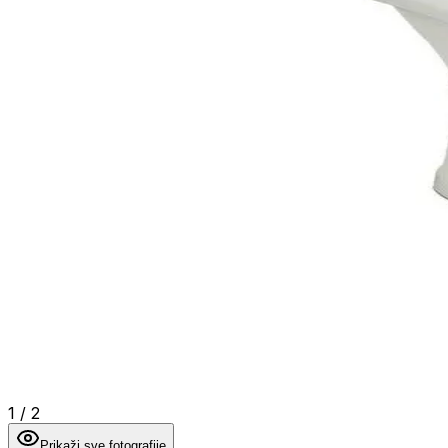
1
/
2
Prikaži sve fotografije