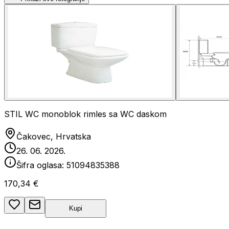
STIL WC monoblok rimles sa WC daskom
Čakovec, Hrvatska
26. 06. 2026.
Šifra oglasa:
51094835388
170,34 €
Kupi