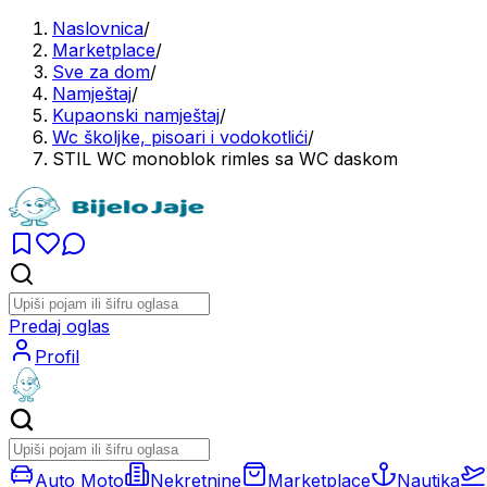
Naslovnica
/
Marketplace
/
Sve za dom
/
Namještaj
/
Kupaonski namještaj
/
Wc školjke, pisoari i vodokotlići
/
STIL WC monoblok rimles sa WC daskom
Predaj oglas
Profil
Auto Moto
Nekretnine
Marketplace
Nautika