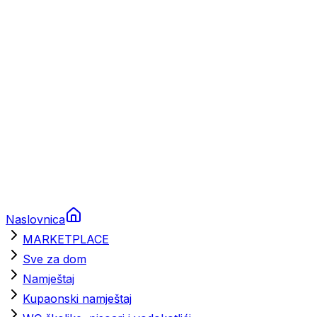
Brodski rezervni dijelovi
Nautička oprema
Brodski motori
Turizam
Apartmani
Sobe
Kuće za odmor
Aranžmani
Naslovnica
MARKETPLACE
Sve za dom
Namještaj
Kupaonski namještaj