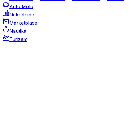
Auto Moto
Nekretnine
Marketplace
Nautika
Turizam
Auto Moto
Rabljeni automobili
Novi automobili
Motocikli / motori
Gospodarska vozila
Rezervni dijelovi i oprema
Kamperi i kamp prikolice
Oldtimeri
Karambolirani automobili