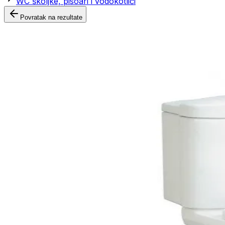
WC školjke, pisoari i vodokotlići
Povratak na rezultate