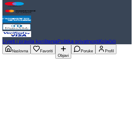
Uvjeti i pravila korištenja
Politika privatnosti
Kolačići
Naslovna
Favoriti
Poruke
Profil
Objavi