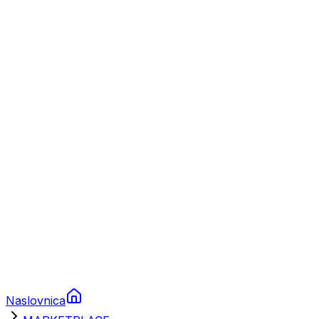
Nautika
Plovila
Charter
Prikolice za plovila
Brodski rezervni dijelovi
Nautička oprema
Brodski motori
Turizam
Apartmani
Sobe
Kuće za odmor
Aranžmani
Naslovnica