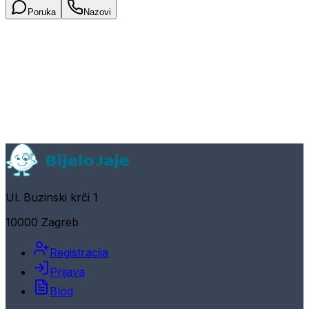
Poruka
Nazovi
Ul. Buzinski krči 1
10000 Zagreb
Registracija
Prijava
Blog