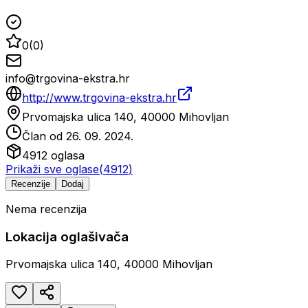
0
(
0
)
info@trgovina-ekstra.hr
http://www.trgovina-ekstra.hr
Prvomajska ulica 140, 40000 Mihovljan
Član od
26. 09. 2024.
4912
oglasa
Prikaži sve oglase
(
4912
)
Recenzije
Dodaj
Nema recenzija
Lokacija oglašivača
Prvomajska ulica 140, 40000 Mihovljan