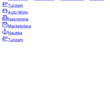
Turizam
Auto Moto
Nekretnine
Marketplace
Nautika
Turizam
Auto Moto
Rabljeni automobili
Novi automobili
Motocikli / motori
Gospodarska vozila
Rezervni dijelovi i oprema
Kamperi i kamp prikolice
Oldtimeri