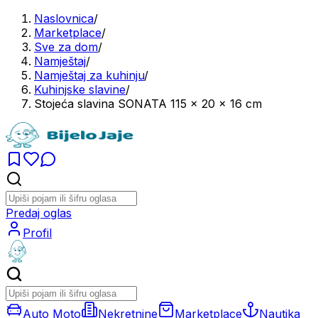
Naslovnica
/
Marketplace
/
Sve za dom
/
Namještaj
/
Namještaj za kuhinju
/
Kuhinjske slavine
/
Stojeća slavina SONATA 115 x 20 x 16 cm
Predaj oglas
Profil
Auto Moto
Nekretnine
Marketplace
Nautika