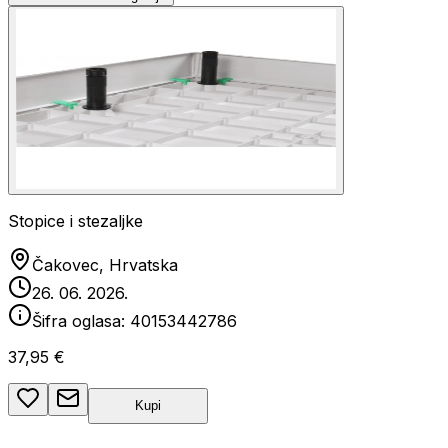
Stopice i stezaljke
Čakovec, Hrvatska
26. 06. 2026.
Šifra oglasa:
40153442786
37,95 €
Kupi