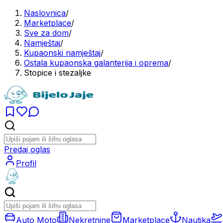
Naslovnica
/
Marketplace
/
Sve za dom
/
Namještaj
/
Kupaonski namještaj
/
Ostala kupaonska galanterija i oprema
/
Stopice i stezaljke
Predaj oglas
Profil
Auto Moto
Nekretnine
Marketplace
Nautika