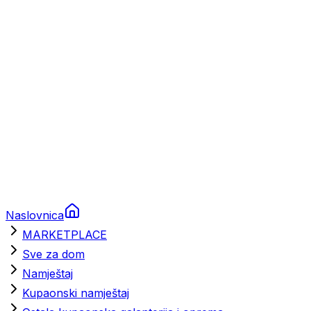
Brodski rezervni dijelovi
Nautička oprema
Brodski motori
Turizam
Apartmani
Sobe
Kuće za odmor
Aranžmani
Naslovnica
MARKETPLACE
Sve za dom
Namještaj
Kupaonski namještaj