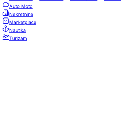
Auto Moto
Nekretnine
Marketplace
Nautika
Turizam
Auto Moto
Rabljeni automobili
Novi automobili
Motocikli / motori
Gospodarska vozila
Rezervni dijelovi i oprema
Kamperi i kamp prikolice
Oldtimeri
Karambolirani automobili