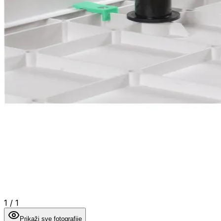
1
/
1
Prikaži sve fotografije