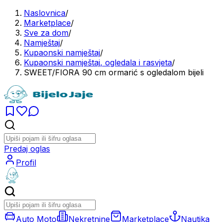
Naslovnica
/
Marketplace
/
Sve za dom
/
Namještaj
/
Kupaonski namještaj
/
Kupaonski namještaj, ogledala i rasvjeta
/
SWEET/FIORA 90 cm ormarić s ogledalom bijeli
Predaj oglas
Profil
Auto Moto
Nekretnine
Marketplace
Nautika