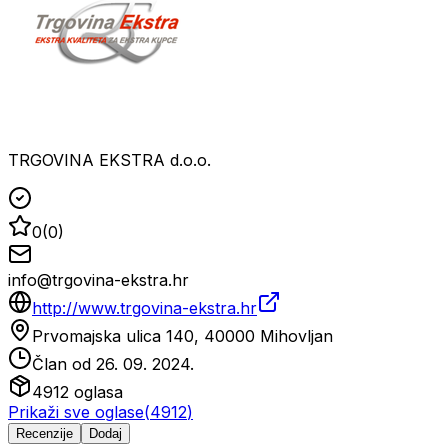
TRGOVINA EKSTRA d.o.o.
0
(
0
)
info@trgovina-ekstra.hr
http://www.trgovina-ekstra.hr
Prvomajska ulica 140, 40000 Mihovljan
Član od
26. 09. 2024.
4912
oglasa
Prikaži sve oglase
(
4912
)
Recenzije
Dodaj