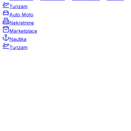
Turizam
Auto Moto
Nekretnine
Marketplace
Nautika
Turizam
Auto Moto
Rabljeni automobili
Novi automobili
Motocikli / motori
Gospodarska vozila
Rezervni dijelovi i oprema
Kamperi i kamp prikolice
Oldtimeri