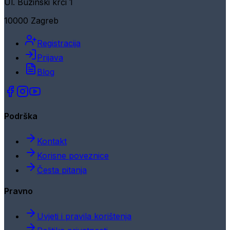
Ul. Buzinski krči 1
10000 Zagreb
Registracija
Prijava
Blog
Podrška
Kontakt
Korisne poveznice
Česta pitanja
Pravno
Uvjeti i pravila korištenja