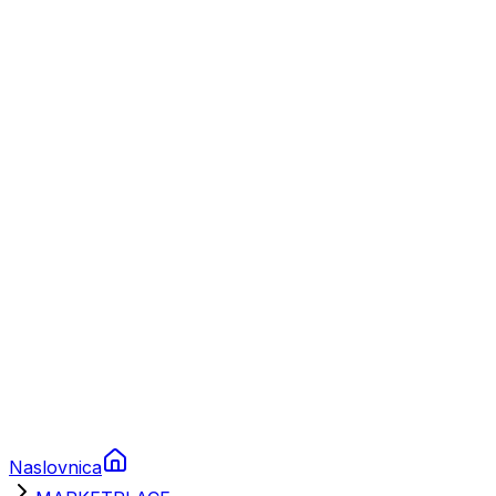
Nautika
Plovila
Charter
Prikolice za plovila
Brodski rezervni dijelovi
Nautička oprema
Brodski motori
Turizam
Apartmani
Sobe
Kuće za odmor
Aranžmani
Naslovnica