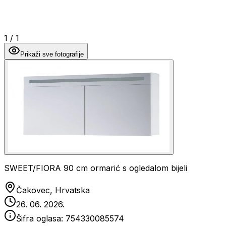
1
/
1
Prikaži sve fotografije
SWEET/FIORA 90 cm ormarić s ogledalom bijeli
Čakovec, Hrvatska
26. 06. 2026.
Šifra oglasa:
754330085574