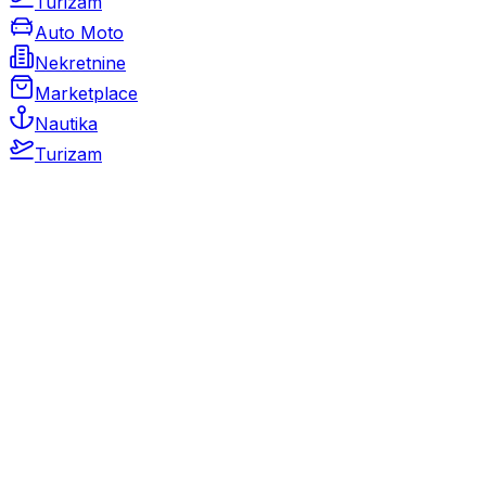
Turizam
Auto Moto
Nekretnine
Marketplace
Nautika
Turizam
Auto Moto
Rabljeni automobili
Novi automobili
Motocikli / motori
Gospodarska vozila
Rezervni dijelovi i oprema
Kamperi i kamp prikolice
Oldtimeri
Karambolirani automobili