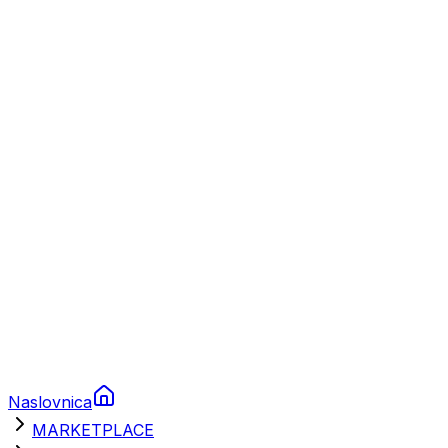
Plovila
Charter
Prikolice za plovila
Brodski rezervni dijelovi
Nautička oprema
Brodski motori
Turizam
Apartmani
Sobe
Kuće za odmor
Aranžmani
Naslovnica
MARKETPLACE