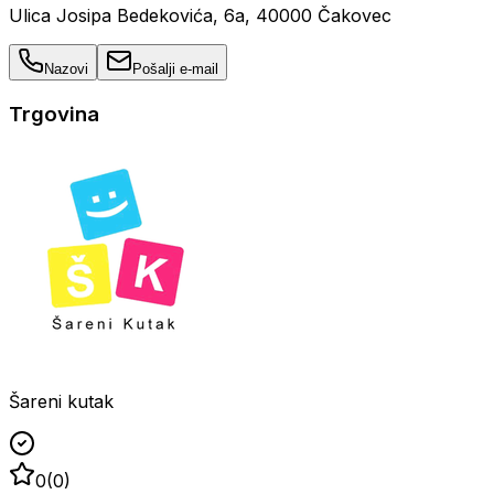
Ulica Josipa Bedekovića, 6a, 40000 Čakovec
Nazovi
Pošalji e-mail
Trgovina
Šareni kutak
0
(
0
)