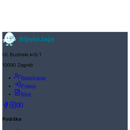
Ul. Buzinski krči 1
10000 Zagreb
Registracija
Prijava
Blog
Podrška