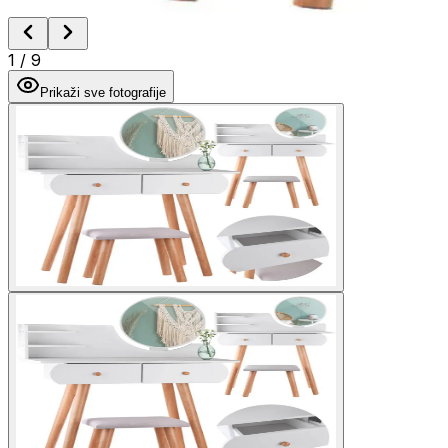
1
/
9
Prikaži sve fotografije