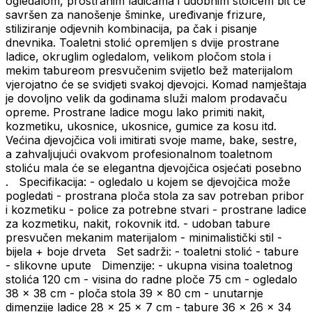
ogledalom, prostranim ladicama i udobnim stolcem bit će
savršen za nanošenje šminke, uređivanje frizure,
stiliziranje odjevnih kombinacija, pa čak i pisanje
dnevnika. Toaletni stolić opremljen s dvije prostrane
ladice, okruglim ogledalom, velikom pločom stola i
mekim tabureom presvučenim svijetlo bež materijalom
vjerojatno će se svidjeti svakoj djevojci. Komad namještaja
je dovoljno velik da godinama služi malom prodavaču
opreme. Prostrane ladice mogu lako primiti nakit,
kozmetiku, ukosnice, ukosnice, gumice za kosu itd.
Većina djevojčica voli imitirati svoje mame, bake, sestre,
a zahvaljujući ovakvom profesionalnom toaletnom
stoliću mala će se elegantna djevojčica osjećati posebno
. Specifikacija: - ogledalo u kojem se djevojčica može
pogledati - prostrana ploča stola za sav potreban pribor
i kozmetiku - police za potrebne stvari - prostrane ladice
za kozmetiku, nakit, rokovnik itd. - udoban tabure
presvučen mekanim materijalom - minimalistički stil -
bijela + boje drveta Set sadrži: - toaletni stolić - tabure
- slikovne upute Dimenzije: - ukupna visina toaletnog
stolića 120 cm - visina do radne ploče 75 cm - ogledalo
38 x 38 cm - ploča stola 39 x 80 cm - unutarnje
dimenzije ladice 28 x 25 x 7 cm - tabure 36 x 26 x 34