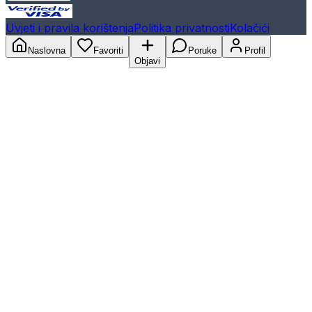
Uvjeti i pravila korištenja
Politika privatnosti
Kolačići
Naslovna
Favoriti
Poruke
Profil
Objavi