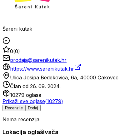
Šareni kutak
0
(
0
)
prodaja@sarenikutak.hr
https://www.sarenikutak.hr
Ulica Josipa Bedekovića, 6a, 40000 Čakovec
Član od
26. 09. 2024.
10279
oglasa
Prikaži sve oglase
(
10279
)
Recenzije
Dodaj
Nema recenzija
Lokacija oglašivača