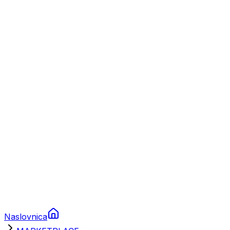
Nautika
Plovila
Charter
Prikolice za plovila
Brodski rezervni dijelovi
Nautička oprema
Brodski motori
Turizam
Apartmani
Sobe
Kuće za odmor
Aranžmani
Naslovnica