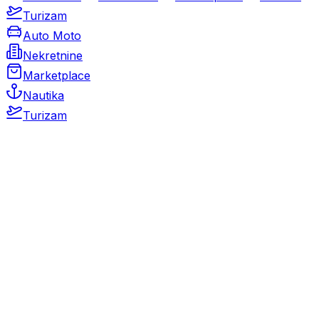
Turizam
Auto Moto
Nekretnine
Marketplace
Nautika
Turizam
Auto Moto
Rabljeni automobili
Novi automobili
Motocikli / motori
Gospodarska vozila
Rezervni dijelovi i oprema
Kamperi i kamp prikolice
Oldtimeri