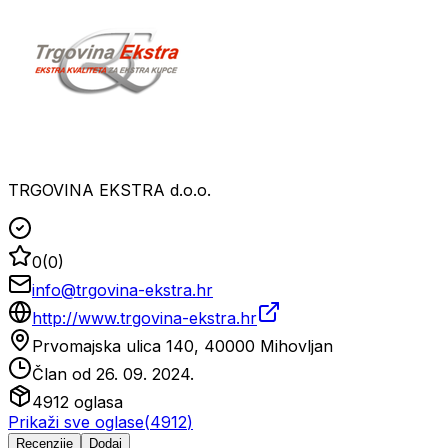
TRGOVINA EKSTRA d.o.o.
0
(
0
)
info@trgovina-ekstra.hr
http://www.trgovina-ekstra.hr
Prvomajska ulica 140, 40000 Mihovljan
Član od
26. 09. 2024.
4912
oglasa
Prikaži sve oglase
(
4912
)
Recenzije
Dodaj