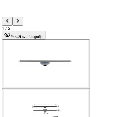
1
/
2
Prikaži sve fotografije