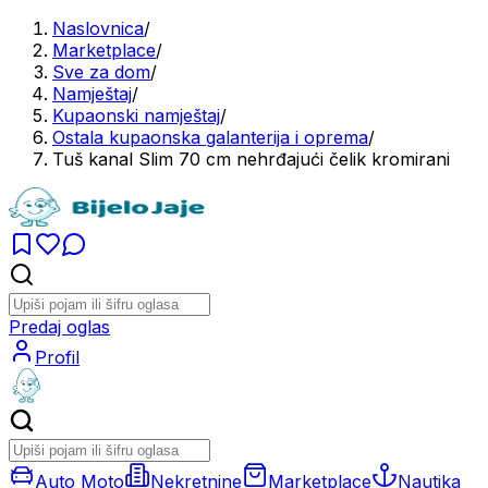
Naslovnica
/
Marketplace
/
Sve za dom
/
Namještaj
/
Kupaonski namještaj
/
Ostala kupaonska galanterija i oprema
/
Tuš kanal Slim 70 cm nehrđajući čelik kromirani
Predaj oglas
Profil
Auto Moto
Nekretnine
Marketplace
Nautika