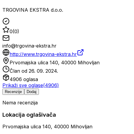
TRGOVINA EKSTRA d.o.o.
0
(
0
)
info@trgovina-ekstra.hr
http://www.trgovina-ekstra.hr
Prvomajska ulica 140, 40000 Mihovljan
Član od
26. 09. 2024.
4906
oglasa
Prikaži sve oglase
(
4906
)
Recenzije
Dodaj
Nema recenzija
Lokacija oglašivača
Prvomajska ulica 140, 40000 Mihovljan