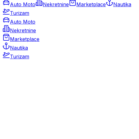
Auto Moto
Nekretnine
Marketplace
Nautika
Turizam
Auto Moto
Nekretnine
Marketplace
Nautika
Turizam
Auto Moto
Rabljeni automobili
Novi automobili
Motocikli / motori
Gospodarska vozila
Rezervni dijelovi i oprema
Kamperi i kamp prikolice