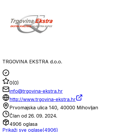
TRGOVINA EKSTRA d.o.o.
0
(
0
)
info@trgovina-ekstra.hr
http://www.trgovina-ekstra.hr
Prvomajska ulica 140, 40000 Mihovljan
Član od
26. 09. 2024.
4906
oglasa
Prikaži sve oglase
(
4906
)