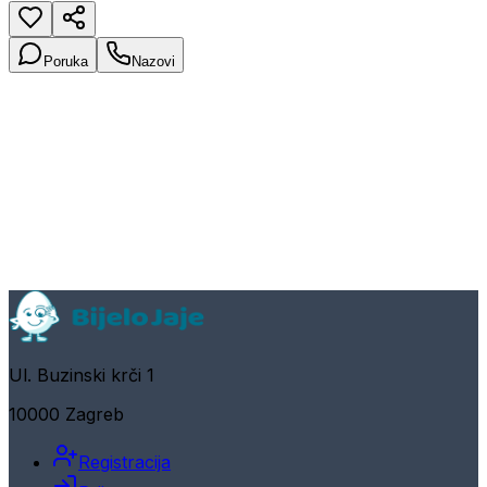
Poruka
Nazovi
Ul. Buzinski krči 1
10000 Zagreb
Registracija