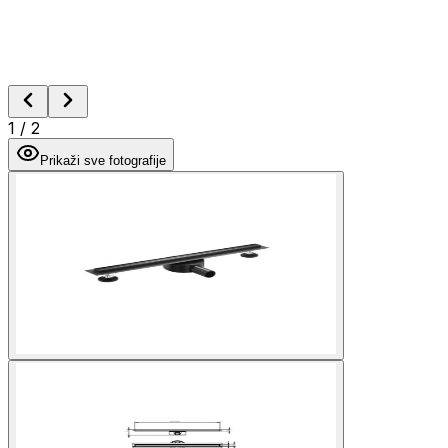
1
/
2
Prikaži sve fotografije