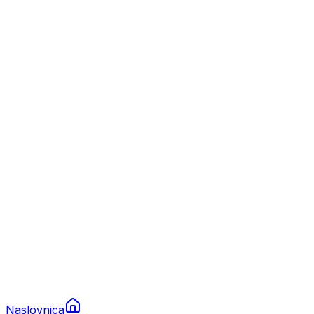
Nautika
Plovila
Charter
Prikolice za plovila
Brodski rezervni dijelovi
Nautička oprema
Brodski motori
Turizam
Apartmani
Sobe
Kuće za odmor
Aranžmani
Naslovnica