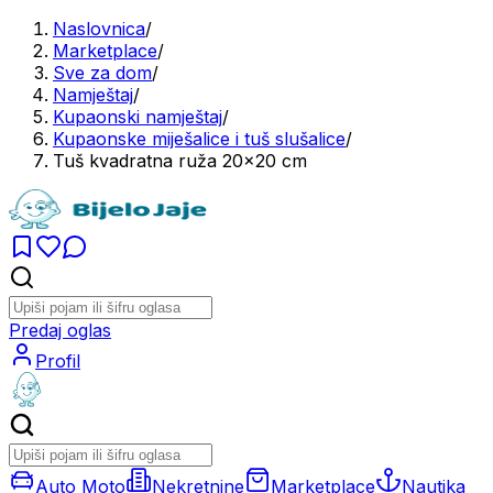
Naslovnica
/
Marketplace
/
Sve za dom
/
Namještaj
/
Kupaonski namještaj
/
Kupaonske miješalice i tuš slušalice
/
Tuš kvadratna ruža 20x20 cm
Predaj oglas
Profil
Auto Moto
Nekretnine
Marketplace
Nautika