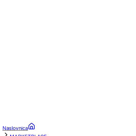
Nautika
Plovila
Charter
Prikolice za plovila
Brodski rezervni dijelovi
Nautička oprema
Brodski motori
Turizam
Apartmani
Sobe
Kuće za odmor
Aranžmani
Naslovnica