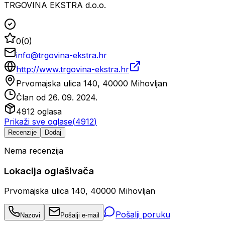
TRGOVINA EKSTRA d.o.o.
0
(
0
)
info@trgovina-ekstra.hr
http://www.trgovina-ekstra.hr
Prvomajska ulica 140, 40000 Mihovljan
Član od
26. 09. 2024.
4912
oglasa
Prikaži sve oglase
(
4912
)
Recenzije
Dodaj
Nema recenzija
Lokacija oglašivača
Prvomajska ulica 140, 40000 Mihovljan
Pošalji poruku
Nazovi
Pošalji e-mail