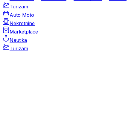
Turizam
Auto Moto
Nekretnine
Marketplace
Nautika
Turizam
Auto Moto
Rabljeni automobili
Novi automobili
Motocikli / motori
Gospodarska vozila
Rezervni dijelovi i oprema
Kamperi i kamp prikolice
Oldtimeri