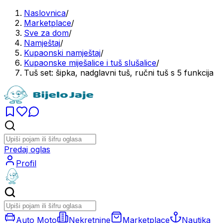
Naslovnica
/
Marketplace
/
Sve za dom
/
Namještaj
/
Kupaonski namještaj
/
Kupaonske miješalice i tuš slušalice
/
Tuš set: šipka, nadglavni tuš, ručni tuš s 5 funkcija
Predaj oglas
Profil
Auto Moto
Nekretnine
Marketplace
Nautika