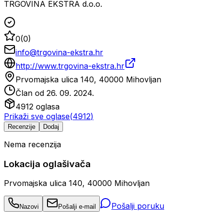
TRGOVINA EKSTRA d.o.o.
0
(
0
)
info@trgovina-ekstra.hr
http://www.trgovina-ekstra.hr
Prvomajska ulica 140, 40000 Mihovljan
Član od
26. 09. 2024.
4912
oglasa
Prikaži sve oglase
(
4912
)
Recenzije
Dodaj
Nema recenzija
Lokacija oglašivača
Prvomajska ulica 140, 40000 Mihovljan
Pošalji poruku
Nazovi
Pošalji e-mail