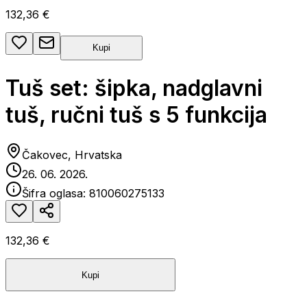
132,36 €
Kupi
Tuš set: šipka, nadglavni
tuš, ručni tuš s 5 funkcija
Čakovec, Hrvatska
26. 06. 2026.
Šifra oglasa:
810060275133
132,36 €
Kupi