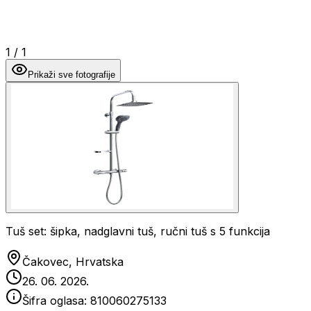
1
/
1
Prikaži sve fotografije
Tuš set: šipka, nadglavni tuš, ručni tuš s 5 funkcija
Čakovec, Hrvatska
26. 06. 2026.
Šifra oglasa:
810060275133