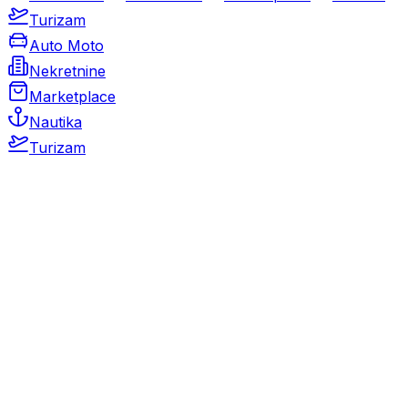
Turizam
Auto Moto
Nekretnine
Marketplace
Nautika
Turizam
Auto Moto
Rabljeni automobili
Novi automobili
Motocikli / motori
Gospodarska vozila
Rezervni dijelovi i oprema
Kamperi i kamp prikolice
Oldtimeri