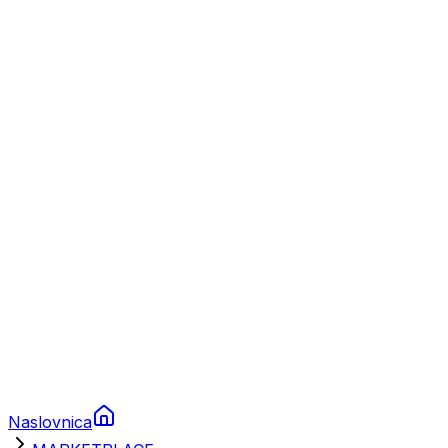
Nautika
Plovila
Charter
Prikolice za plovila
Brodski rezervni dijelovi
Nautička oprema
Brodski motori
Turizam
Apartmani
Sobe
Kuće za odmor
Aranžmani
Naslovnica