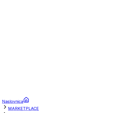
Plovila
Charter
Prikolice za plovila
Brodski rezervni dijelovi
Nautička oprema
Brodski motori
Turizam
Apartmani
Sobe
Kuće za odmor
Aranžmani
Naslovnica
MARKETPLACE