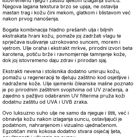
istovremenu njegu i zaštitu tijekom izlaganja suncu.
Njegova lagana tekstura brzo se upija, ne ostavlja
mastan trag i kožu čini mekom, glatkom i blistavom već
nakon prvog nanošenja.
Bogata kombinacija hladno prešanih ulja i biljnih
ekstrakata hrani kožu, pomaže joj zadržati vlagu te
sprječava isušivanje uzrokovano suncem, morem i
vjetrom. Ulje oraha i ekstrakt mrkve, prirodni izvori beta
karotena, potiču brže i ravnomjernije tamnjenje kože,
dok joj istovremeno daju zdrav i prirodan sjaj.
Ekstrakti nevena i stolisnika dodatno umiruju kožu,
pomažu u regeneraciji te djeluju zaštitno kod osjetljive i
nadražene kože. Ulje sjemenki čileanske maline poznato
je po prirodnim zaštitnim svojstvima od UV zračenja, a
zajedno s pažljivo odabranim UV filterima pruža koži
dodatnu zaštitu od UVA i UVB zraka.
Ovo luksuzno suho ulje ne samo da njeguje i štiti, već i
obnavlja kožu nakon izlaganja suncu, ostavljajući je
podatnom, nahranjenom i vizualno ujednačenom.
Egzotičan miris kokosa dodatno stvara osjećaj ljeta,