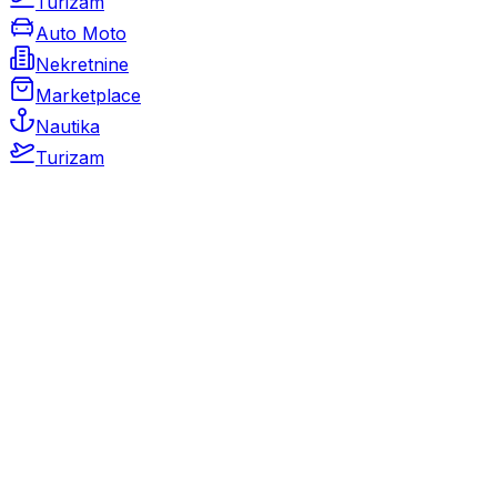
Turizam
Auto Moto
Nekretnine
Marketplace
Nautika
Turizam
Auto Moto
Rabljeni automobili
Novi automobili
Motocikli / motori
Gospodarska vozila
Rezervni dijelovi i oprema
Kamperi i kamp prikolice
Oldtimeri
Karambolirani automobili