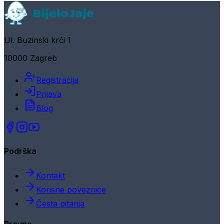
Ul. Buzinski krči 1
10000 Zagreb
Registracija
Prijava
Blog
Podrška
Kontakt
Korisne poveznice
Česta pitanja