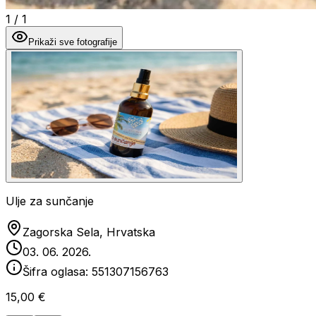
1
/
1
Prikaži sve fotografije
Ulje za sunčanje
Zagorska Sela, Hrvatska
03. 06. 2026.
Šifra oglasa:
551307156763
15,00 €