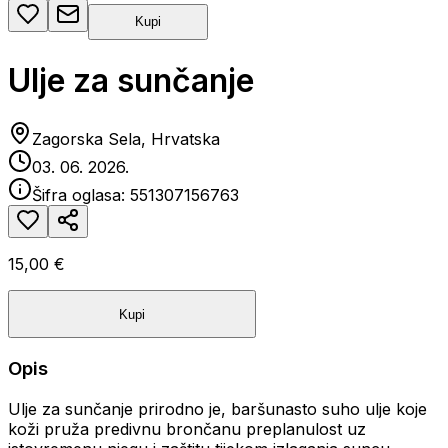
Kupi
Ulje za sunčanje
Zagorska Sela, Hrvatska
03. 06. 2026.
Šifra oglasa:
551307156763
15,00 €
Kupi
Opis
Ulje za sunčanje prirodno je, baršunasto suho ulje koje
koži pruža predivnu brončanu preplanulost uz