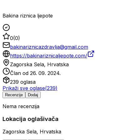
Bakina riznica ljepote
0
(
0
)
bakinariznicazdravlja@gmail.com
https://bakinariznicaljepote.com/
Zagorska Sela, Hrvatska
Član od
26. 09. 2024.
239
oglasa
Prikaži sve oglase
(
239
)
Recenzije
Dodaj
Nema recenzija
Lokacija oglašivača
Zagorska Sela, Hrvatska