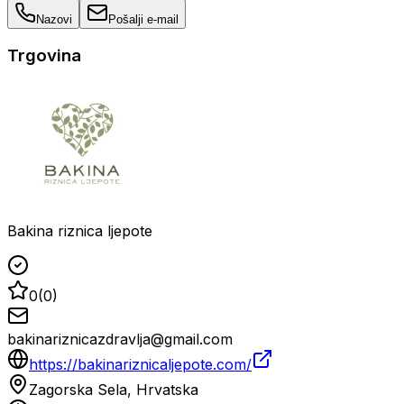
Nazovi
Pošalji e-mail
Trgovina
Bakina riznica ljepote
0
(
0
)
bakinariznicazdravlja@gmail.com
https://bakinariznicaljepote.com/
Zagorska Sela, Hrvatska