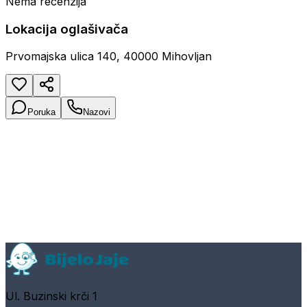
Nema recenzija
Lokacija oglašivača
Prvomajska ulica 140, 40000 Mihovljan
Poruka
Nazovi
Ul. Buzinski krči 1