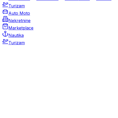
Turizam
Auto Moto
Nekretnine
Marketplace
Nautika
Turizam
Auto Moto
Rabljeni automobili
Novi automobili
Motocikli / motori
Gospodarska vozila
Rezervni dijelovi i oprema
Kamperi i kamp prikolice
Oldtimeri