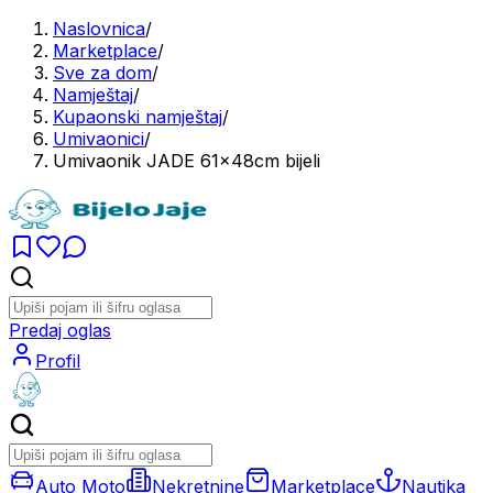
Naslovnica
/
Marketplace
/
Sve za dom
/
Namještaj
/
Kupaonski namještaj
/
Umivaonici
/
Umivaonik JADE 61x48cm bijeli
Predaj oglas
Profil
Auto Moto
Nekretnine
Marketplace
Nautika