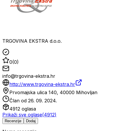
TRGOVINA EKSTRA d.o.o.
0
(
0
)
info@trgovina-ekstra.hr
http://www.trgovina-ekstra.hr
Prvomajska ulica 140, 40000 Mihovljan
Član od
26. 09. 2024.
4912
oglasa
Prikaži sve oglase
(
4912
)
Recenzije
Dodaj