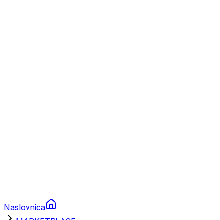
Nautika
Plovila
Charter
Prikolice za plovila
Brodski rezervni dijelovi
Nautička oprema
Brodski motori
Turizam
Apartmani
Sobe
Kuće za odmor
Aranžmani
Naslovnica