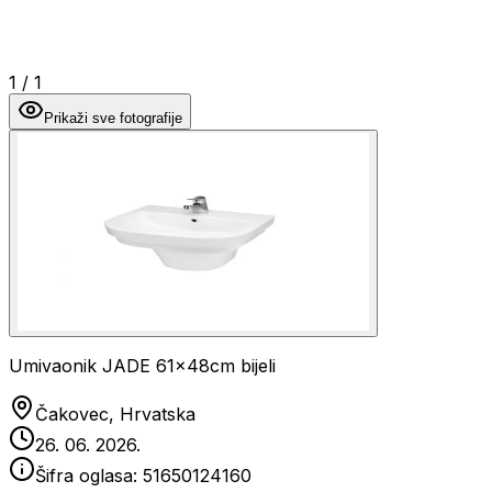
1
/
1
Prikaži sve fotografije
Umivaonik JADE 61x48cm bijeli
Čakovec, Hrvatska
26. 06. 2026.
Šifra oglasa:
51650124160