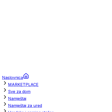
Brodski rezervni dijelovi
Nautička oprema
Brodski motori
Turizam
Apartmani
Sobe
Kuće za odmor
Aranžmani
Naslovnica
MARKETPLACE
Sve za dom
Namještaj
Namještaj za ured