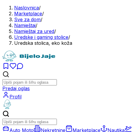
Naslovnica
/
Marketplace
/
Sve za dom
/
Namještaj
/
Namještaj za ured
/
Uredske i gaming stolice
/
Uredska stolica, eko koža
Predaj oglas
Profil
Auto Moto
Nekretnine
Marketplace
Nautika