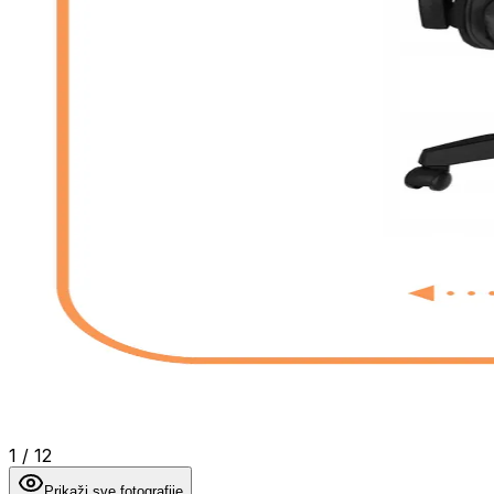
1
/
12
Prikaži sve fotografije