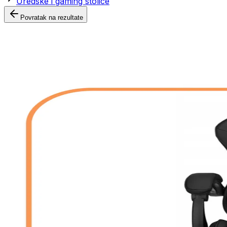
Uredske i gaming stolice
Povratak na rezultate