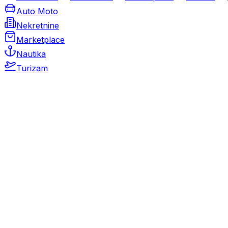
Auto Moto
Nekretnine
Marketplace
Nautika
Turizam
Auto Moto
Rabljeni automobili
Novi automobili
Motocikli / motori
Gospodarska vozila
Rezervni dijelovi i oprema
Kamperi i kamp prikolice
Oldtimeri
Karambolirani automobili