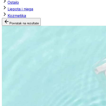
Ostalo
Ljepota i njega
Kozmetika
Povratak na rezultate