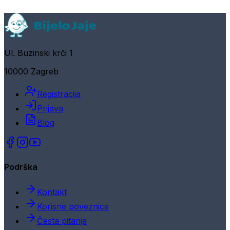
Ul. Buzinski krči 1
10000 Zagreb
Registracija
Prijava
Blog
Podrška
Kontakt
Korisne poveznice
Česta pitanja