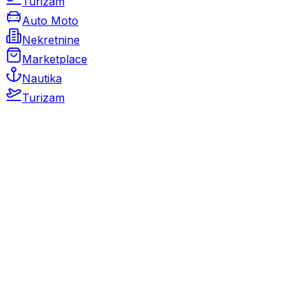
Turizam
Auto Moto
Nekretnine
Marketplace
Nautika
Turizam
Auto Moto
Rabljeni automobili
Novi automobili
Motocikli / motori
Gospodarska vozila
Rezervni dijelovi i oprema
Kamperi i kamp prikolice
Oldtimeri
Karambolirani automobili