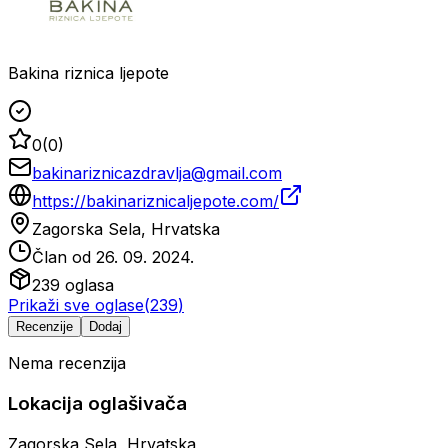
Bakina riznica ljepote
0
(
0
)
bakinariznicazdravlja@gmail.com
https://bakinariznicaljepote.com/
Zagorska Sela, Hrvatska
Član od
26. 09. 2024.
239
oglasa
Prikaži sve oglase
(
239
)
Recenzije
Dodaj
Nema recenzija
Lokacija oglašivača
Zagorska Sela, Hrvatska