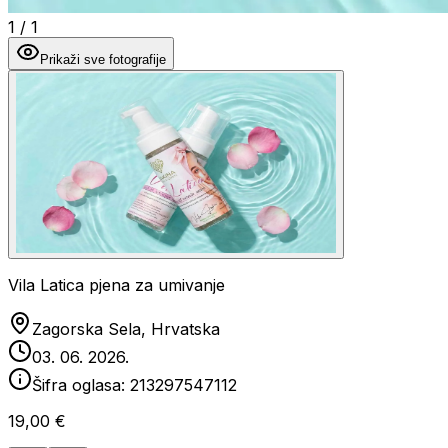
1
/
1
Prikaži sve fotografije
Vila Latica pjena za umivanje
Zagorska Sela, Hrvatska
03. 06. 2026.
Šifra oglasa:
213297547112
19,00 €