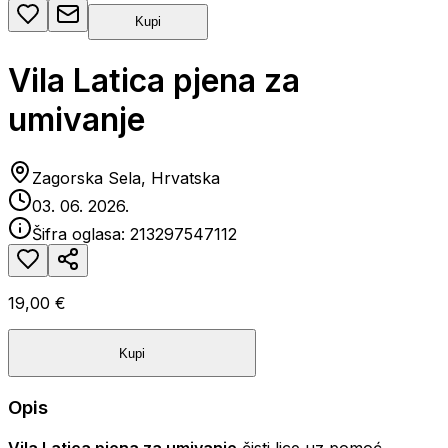
Kupi
Vila Latica pjena za
umivanje
Zagorska Sela, Hrvatska
03. 06. 2026.
Šifra oglasa:
213297547112
19,00 €
Kupi
Opis
Vila Latica pjena za umivanje
čisti lice uz pomoć