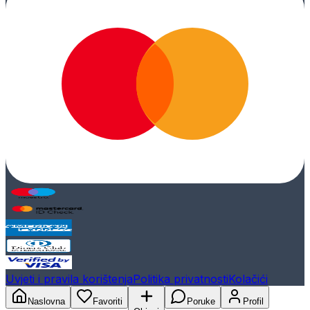
Uvjeti i pravila korištenja
Politika privatnosti
Kolačići
Naslovna
Favoriti
Poruke
Profil