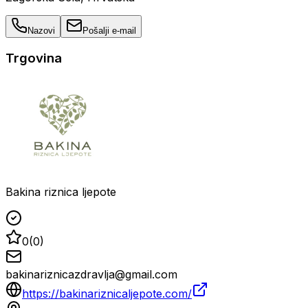
Nazovi
Pošalji e-mail
Trgovina
Bakina riznica ljepote
0
(
0
)
bakinariznicazdravlja@gmail.com
https://bakinariznicaljepote.com/