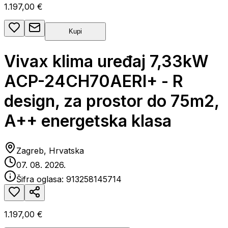
1.197,00 €
Kupi
Vivax klima uređaj 7,33kW
ACP-24CH70AERI+ - R
design, za prostor do 75m2,
A++ energetska klasa
Zagreb, Hrvatska
07. 08. 2026.
Šifra oglasa:
913258145714
1.197,00 €