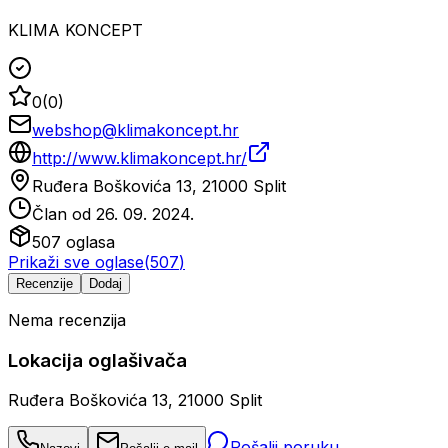
KLIMA KONCEPT
0
(
0
)
webshop@klimakoncept.hr
http://www.klimakoncept.hr/
Ruđera Boškovića 13, 21000 Split
Član od
26. 09. 2024.
507
oglasa
Prikaži sve oglase
(
507
)
Recenzije
Dodaj
Nema recenzija
Lokacija oglašivača
Ruđera Boškovića 13, 21000 Split
Pošalji poruku