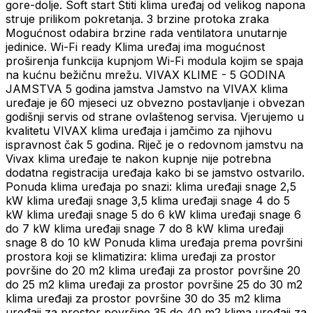
gore-dolje. Soft start Štiti klima uređaj od velikog napona
struje prilikom pokretanja. 3 brzine protoka zraka
Mogućnost odabira brzine rada ventilatora unutarnje
jedinice. Wi-Fi ready Klima uređaj ima mogućnost
proširenja funkcija kupnjom Wi-Fi modula kojim se spaja
na kućnu bežičnu mrežu. VIVAX KLIME - 5 GODINA
JAMSTVA 5 godina jamstva Jamstvo na VIVAX klima
uređaje je 60 mjeseci uz obvezno postavljanje i obvezan
godišnji servis od strane ovlaštenog servisa. Vjerujemo u
kvalitetu VIVAX klima uređaja i jamčimo za njihovu
ispravnost čak 5 godina. Riječ je o redovnom jamstvu na
Vivax klima uređaje te nakon kupnje nije potrebna
dodatna registracija uređaja kako bi se jamstvo ostvarilo.
Ponuda klima uređaja po snazi: klima uređaji snage 2,5
kW klima uređaji snage 3,5 klima uređaji snage 4 do 5
kW klima uređaji snage 5 do 6 kW klima uređaji snage 6
do 7 kW klima uređaji snage 7 do 8 kW klima uređaji
snage 8 do 10 kW Ponuda klima uređaja prema površini
prostora koji se klimatizira: klima uređaji za prostor
površine do 20 m2 klima uređaji za prostor površine 20
do 25 m2 klima uređaji za prostor površine 25 do 30 m2
klima uređaji za prostor površine 30 do 35 m2 klima
uređaji za prostor površine 35 do 40 m2 klima uređaji za