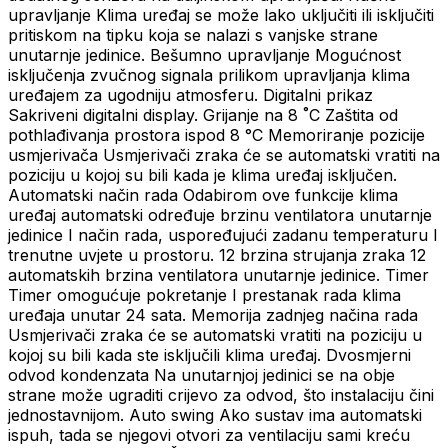
upravljanje Klima uređaj se može lako uključiti ili isključiti
pritiskom na tipku koja se nalazi s vanjske strane
unutarnje jedinice. Bešumno upravljanje Mogućnost
isključenja zvučnog signala prilikom upravljanja klima
uređajem za ugodniju atmosferu. Digitalni prikaz
Sakriveni digitalni display. Grijanje na 8 ˚C Zaštita od
pothlađivanja prostora ispod 8 °C Memoriranje pozicije
usmjerivača Usmjerivači zraka će se automatski vratiti na
poziciju u kojoj su bili kada je klima uređaj isključen.
Automatski način rada Odabirom ove funkcije klima
uređaj automatski određuje brzinu ventilatora unutarnje
jedinice I način rada, uspoređujući zadanu temperaturu I
trenutne uvjete u prostoru. 12 brzina strujanja zraka 12
automatskih brzina ventilatora unutarnje jedinice. Timer
Timer omogućuje pokretanje I prestanak rada klima
uređaja unutar 24 sata. Memorija zadnjeg načina rada
Usmjerivači zraka će se automatski vratiti na poziciju u
kojoj su bili kada ste isključili klima uređaj. Dvosmjerni
odvod kondenzata Na unutarnjoj jedinici se na obje
strane može ugraditi crijevo za odvod, što instalaciju čini
jednostavnijom. Auto swing Ako sustav ima automatski
ispuh, tada se njegovi otvori za ventilaciju sami kreću