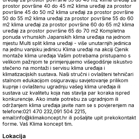
prostor površine 40 do 45 m2 klima uređaji za prostor
površine 45 do 50 m2 klima uređaji za prostor površine
50 do 55 m2 klima uređaji za prostor površine 55 do 60
m2 klima uređaji za prostor površine 60 do 65 m2 klima
uređaji za prostor površine 65 do 70 m2 Kompletna
ponuda vrhunskih Japanskih klima uređaja na jednom
mjestu Multi split klima uređaji - više unutarnjih jedinica
na jednu vanjsku jedinicu Klima uređaji na akciji Cjenik
montaže klima uređaja Vašim potrebama pristupamo s
velikom pažnjom te primjenjujemo višegodišnje iskustvo
stečeno na montaži i servisu klima uređaja i
klimatizacijskih sustava. Naši stručni i ovlašteni tehničari
stalnom edukacijom osiguravaju savjetovanje prilikom
kupnje i ovlaštenu ugradnju vašeg klima uređaja ili
sustava uz kvalitetu koja nas stavlja par koraka ispred
konkurencije. Ako imate potrebu za ugradnjom ili
održanjem klima uređaja javite nam se s povjerenjem na
telefone:021 470 232,091 504 2215,
email:info@klimakoncept.hr ili pošaljite upit prekokontakt
forme. Vaš Klima koncept tim.
Lokacija