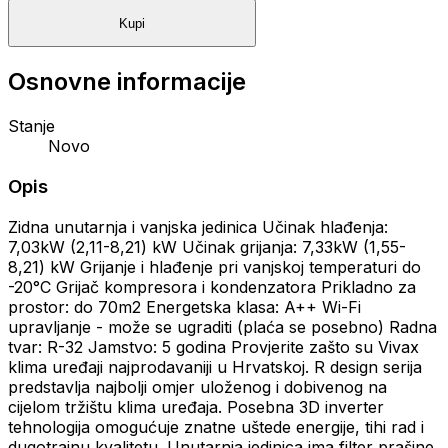
Kupi
Osnovne informacije
Stanje
Novo
Opis
Zidna unutarnja i vanjska jedinica Učinak hlađenja:
7,03kW (2,11-8,21) kW Učinak grijanja: 7,33kW (1,55-
8,21) kW Grijanje i hlađenje pri vanjskoj temperaturi do
-20°C Grijač kompresora i kondenzatora Prikladno za
prostor: do 70m2 Energetska klasa: A++ Wi-Fi
upravljanje - može se ugraditi (plaća se posebno) Radna
tvar: R-32 Jamstvo: 5 godina Provjerite zašto su Vivax
klima uređaji najprodavaniji u Hrvatskoj. R design serija
predstavlja najbolji omjer uloženog i dobivenog na
cijelom tržištu klima uređaja. Posebna 3D inverter
tehnologija omogućuje znatne uštede energije, tihi rad i
dugotrajnu kvalitetu. Unutarnja jedinica ima filter prašine,