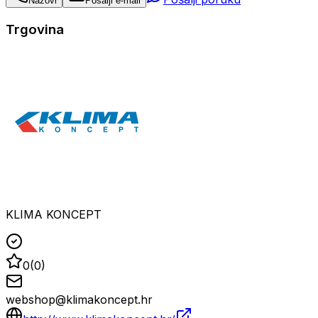
Nazovi
Pošalji e-mail
Trgovina
KLIMA KONCEPT
0
(
0
)
webshop@klimakoncept.hr