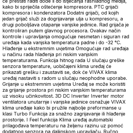
će prestati raditi dođe li do istjecanja rashladnog medija,
kako bi spriječila oštećenje kompresora. PTC grijači
kompresora i kondenzatora Dodatni grijači, od kojih
jedan grijač služi za dogrijavanje ulja u kompresoru, a
drugi poboljšava otapanje vanjske jedinice. Rad grijača je
kontroliran putem glavnog procesora. Ovakav način
kontrole i upravljanja omogućuje nesmetan i siguran rad
uređaja kada vanjska temperatura padne i do -32 °C.
Hlađenje u ekstremnim uvjetima Omogućuje rad uređaja
u načinu rada hlađenja pri niskim vanjskim
temperaturama. Funkcija hitnog rada U slučaju greške
senzora temperature, uobičajeni klima uređaj će
prikazati grešku i zaustaviti se, dok će VIVAX klima
uređaj nastaviti s radom u slučaju neophodne uporabe.
Grijanje u ekstremnim uvjetima Uređaj se može koristiti
za grijanje prostora pri niskim vanjskim temperaturama
uz visoku učinkovitost. 3D DC Inverter Inverter motor
ventilatora unutarnje i vanjske jedinice osnažuje VIVAX
klima uređaje kako bi pružile najbolje preformanse u
klasi Turbo Funkcija za snažno zagrijavanje ili hlađenje
prostorije. I Feel funkcija Klima uređaj automatski
prilagođava temperaturu na željenu razinu uz pomoć
dodatnog senzora na daljinskom upravljaču. Ručno