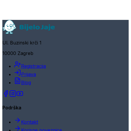
Ul. Buzinski krči 1
10000 Zagreb
Registracija
Prijava
Blog
Podrška
Kontakt
Korisne poveznice