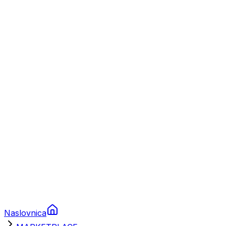
Nautika
Plovila
Charter
Prikolice za plovila
Brodski rezervni dijelovi
Nautička oprema
Brodski motori
Turizam
Apartmani
Sobe
Kuće za odmor
Aranžmani
Naslovnica