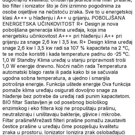
bio filter i ionizator što je čini iznimno pogodnima za
osobe osjetljive na nečistoću zraka. Sve to u energetskoj
klasi A+++ u hlađenju i A++ u grijanju. POBOLJŠANA
ENERGETSKA UČINKOVITOST R+ Design je nova
poboljšana generacija klima uređaja, koja ima
energetsku učinkovitost A+++ pri hlađenju i A++ pri
grijanju za snage 2,6 kw I 3,5 kw. R+ Design klima uređaj
snage 2,6 kw I 3,5 kw radi sa 107 % kapaciteta na 2 °C,
te se može koristiti i kada temperature padnu do -25 °C.
1,0 W Standby Klima uređaj u stanju pripravnosti troši
1,0 W energije dnevno. Noćni način rada Temperatura
automatski blago raste ili pada kako bi se sačuvala
ugodna sobna temperatura, a ujedno i smanjila
potrošnja energije. Funkcija uštede energije Ova funkcija
pomaže klima uređaju osigurati dovoljno snage za
hlađenje bez potrebe da uređaj radi punim kapacitetom.
BIO filtar Sastavljen je od posebnog biološkog
enzimskog i eko filtera koji ne propuštaju prašinu,
neutraliziraju i uništavaju bakterije, gljivice i mikrobe.
Filtar prašineMrežasti filteri prašine pomažu zaustaviti
čestice prašine u uređaju čime pospješuju kvalitetu
zraka u prostoru. Ionizator Ionizira zrak oslobađajući