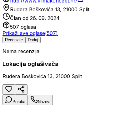
http://www.klimakoncept.hr/
Ruđera Boškovića 13, 21000 Split
Član od
26. 09. 2024.
507
oglasa
Prikaži sve oglase
(
507
)
Recenzije
Dodaj
Nema recenzija
Lokacija oglašivača
Ruđera Boškovića 13, 21000 Split
Poruka
Nazovi