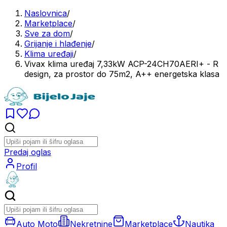
Naslovnica
/
Marketplace
/
Sve za dom
/
Grijanje i hlađenje
/
Klima uređaji
/
Vivax klima uređaj 7,33kW ACP-24CH70AERI+ - R
design, za prostor do 75m2, A++ energetska klasa
Predaj oglas
Profil
Auto Moto
Nekretnine
Marketplace
Nautika