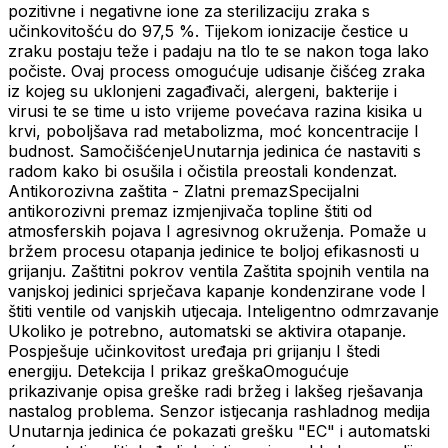
pozitivne i negativne ione za sterilizaciju zraka s
učinkovitošću do 97,5 %. Tijekom ionizacije čestice u
zraku postaju teže i padaju na tlo te se nakon toga lako
počiste. Ovaj process omogućuje udisanje čišćeg zraka
iz kojeg su uklonjeni zagađivači, alergeni, bakterije i
virusi te se time u isto vrijeme povećava razina kisika u
krvi, poboljšava rad metabolizma, moć koncentracije I
budnost. SamočišćenjeUnutarnja jedinica će nastaviti s
radom kako bi osušila i očistila preostali kondenzat.
Antikorozivna zaštita - Zlatni premazSpecijalni
antikorozivni premaz izmjenjivača topline štiti od
atmosferskih pojava I agresivnog okruženja. Pomaže u
bržem procesu otapanja jedinice te boljoj efikasnosti u
grijanju. Zaštitni pokrov ventila Zaštita spojnih ventila na
vanjskoj jedinici sprječava kapanje kondenzirane vode I
štiti ventile od vanjskih utjecaja. Inteligentno odmrzavanje
Ukoliko je potrebno, automatski se aktivira otapanje.
Pospješuje učinkovitost uređaja pri grijanju I štedi
energiju. Detekcija I prikaz greškaOmogućuje
prikazivanje opisa greške radi bržeg i lakšeg rješavanja
nastalog problema. Senzor istjecanja rashladnog medija
Unutarnja jedinica će pokazati grešku "EC" i automatski