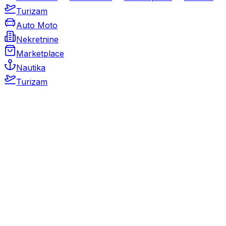
Turizam
Auto Moto
Nekretnine
Marketplace
Nautika
Turizam
Auto Moto
Rabljeni automobili
Novi automobili
Motocikli / motori
Gospodarska vozila
Rezervni dijelovi i oprema
Kamperi i kamp prikolice
Oldtimeri