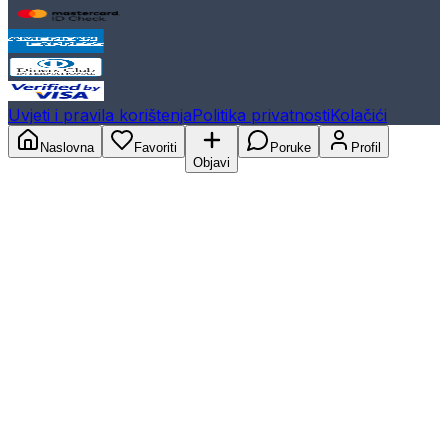
Uvjeti i pravila korištenja
Politika privatnosti
Kolačići
Naslovna
Favoriti
Poruke
Profil
Objavi