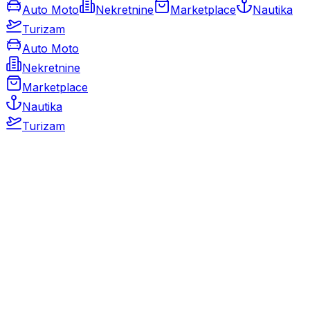
Auto Moto
Nekretnine
Marketplace
Nautika
Turizam
Auto Moto
Nekretnine
Marketplace
Nautika
Turizam
Auto Moto
Rabljeni automobili
Novi automobili
Motocikli / motori
Gospodarska vozila
Rezervni dijelovi i oprema
Kamperi i kamp prikolice