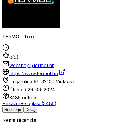
TERMOL d.o.o.
0
(
0
)
webshop@termol.hr
https://www.termol.hr/
Duga ulica 91, 32100 Vinkovci
Član od
26. 09. 2024.
3486
oglasa
Prikaži sve oglase
(
3486
)
Recenzije
Dodaj
Nema recenzija