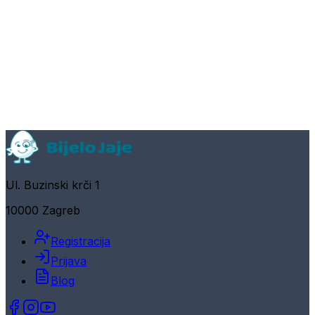
Ul. Buzinski krči 1
10000 Zagreb
Registracija
Prijava
Blog