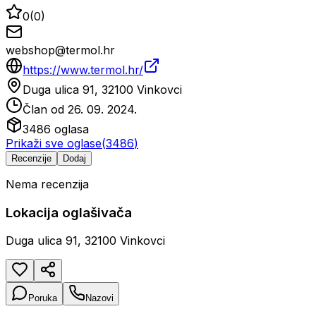
0
(
0
)
webshop@termol.hr
https://www.termol.hr/
Duga ulica 91, 32100 Vinkovci
Član od
26. 09. 2024.
3486
oglasa
Prikaži sve oglase
(
3486
)
Recenzije
Dodaj
Nema recenzija
Lokacija oglašivača
Duga ulica 91, 32100 Vinkovci
Poruka
Nazovi