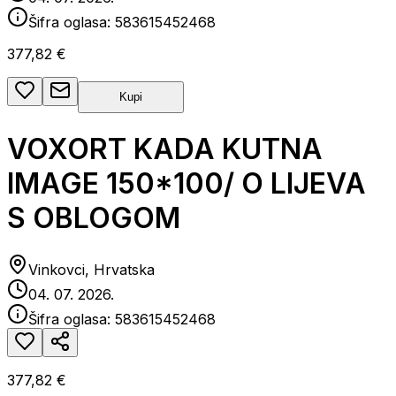
Šifra oglasa:
583615452468
377,82 €
Kupi
VOXORT KADA KUTNA
IMAGE 150*100/ O LIJEVA
S OBLOGOM
Vinkovci, Hrvatska
04. 07. 2026.
Šifra oglasa:
583615452468
377,82 €