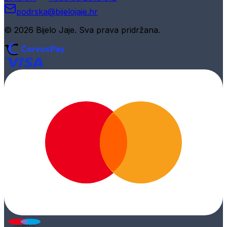
podrska@bijelojaje.hr
© 2026 Bijelo Jaje. Sva prava pridržana.