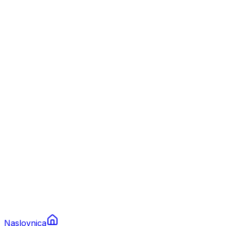
Nautika
Plovila
Charter
Prikolice za plovila
Brodski rezervni dijelovi
Nautička oprema
Brodski motori
Turizam
Apartmani
Sobe
Kuće za odmor
Aranžmani
Naslovnica