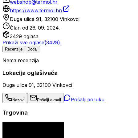
webshop@termol.hr
https://www.termol.hr/
Duga ulica 91, 32100 Vinkovci
Član od
26. 09. 2024.
3429
oglasa
Prikaži sve oglase
(
3429
)
Recenzije
Dodaj
Nema recenzija
Lokacija oglašivača
Duga ulica 91, 32100 Vinkovci
Pošalji poruku
Nazovi
Pošalji e-mail
Trgovina