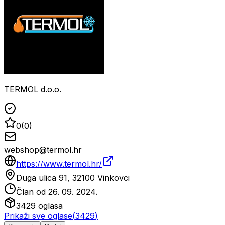
TERMOL d.o.o.
0
(
0
)
webshop@termol.hr
https://www.termol.hr/
Duga ulica 91, 32100 Vinkovci
Član od
26. 09. 2024.
3429
oglasa
Prikaži sve oglase
(
3429
)