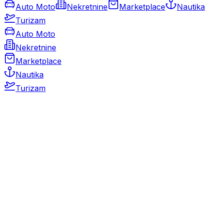
Auto Moto
Nekretnine
Marketplace
Nautika
Turizam
Auto Moto
Nekretnine
Marketplace
Nautika
Turizam
Auto Moto
Rabljeni automobili
Novi automobili
Motocikli / motori
Gospodarska vozila
Rezervni dijelovi i oprema
Kamperi i kamp prikolice