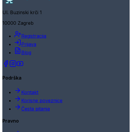
Ul. Buzinski krči 1
10000 Zagreb
Registracija
Prijava
Blog
Podrška
Kontakt
Korisne poveznice
Česta pitanja
Pravno