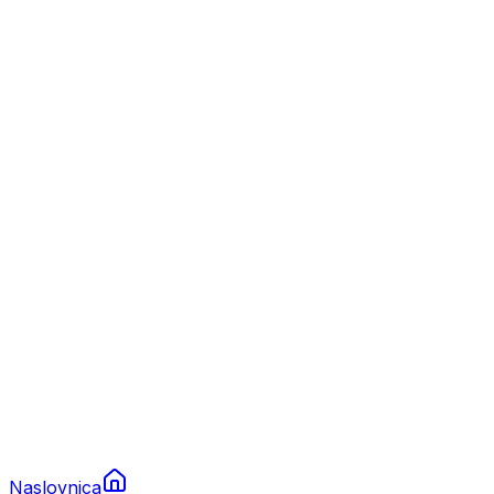
Nautika
Plovila
Charter
Prikolice za plovila
Brodski rezervni dijelovi
Nautička oprema
Brodski motori
Turizam
Apartmani
Sobe
Kuće za odmor
Aranžmani
Naslovnica